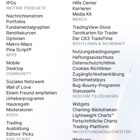
IPOs
Hilfe Center
WEITERE PRODUKTE
Karrieren
Media Kit
Nachrichtenstrom
MERCH
Portfolios
Fundamentalgraphen
TradingView-Store
Renditekurven
Tarotkarten für Trader
Optionen
Der C63 TradeTime
Makro-Maps
RICHTLINIEN & SICHERHEIT
Pine Script®
Nutzungsbedingungen
APPS
Haftungsausschluss
Mobile
Datenschutzrichtlinie
Desktop
Cookies-Richtlinien
COMMUNITY
Zugänglichkeitserklärung
Sicherheitstipps
Soziales Netzwerk
Bug-Bounty-Programm
Wall of Love
Statusseite
Einem Freund empfehlen
GESCHÄFTSLÖSUNGEN
Urheberprogramm
Hausregeln
Widgets
Moderatoren
Charting-Bibliotheken
IDEEN
Lightweight Charts™
Fortschrittliche Charts
Trading
Trading-Plattform
Ausbildung
WACHSTUMSMÖGLICHKEITEN
Editors' Picks
PINE SCRIPT
Werbung