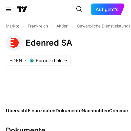
Auf geht's
Märkte
/
Frankreich
/
Aktien
/
Gewerbliche Dienstleistung
Edenred SA
EDEN
Euronext
Übersicht
Finanzdaten
Dokumente
Nachrichten
Communi
Dokumente