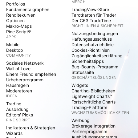
MERCH
Portfolios
Fundamentalgraphen
TradingView-Store
Renditekurven
Tarotkarten für Trader
Optionen
Der C63 TradeTime
Makro-Maps
RICHTLINIEN & SICHERHEIT
Pine Script®
Nutzungsbedingungen
APPS
Haftungsausschluss
Mobile
Datenschutzrichtlinie
Desktop
Cookies-Richtlinien
COMMUNITY
Zugänglichkeitserklärung
Sicherheitstipps
Soziales Netzwerk
Bug-Bounty-Programm
Wall of Love
Statusseite
Einem Freund empfehlen
GESCHÄFTSLÖSUNGEN
Urheberprogramm
Hausregeln
Widgets
Moderatoren
Charting-Bibliotheken
IDEEN
Lightweight Charts™
Fortschrittliche Charts
Trading
Trading-Plattform
Ausbildung
WACHSTUMSMÖGLICHKEITEN
Editors' Picks
PINE SCRIPT
Werbung
Brokerage Integration
Indikatoren & Strategien
Partnerprogramm
Wizards
Ausbildungsprogramm