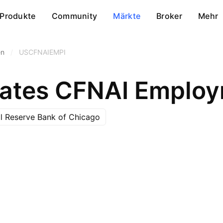
Produkte
Community
Märkte
Broker
Mehr
en
/
USCFNAIEMPI
tates CFNAI Employ
l Reserve Bank of Chicago