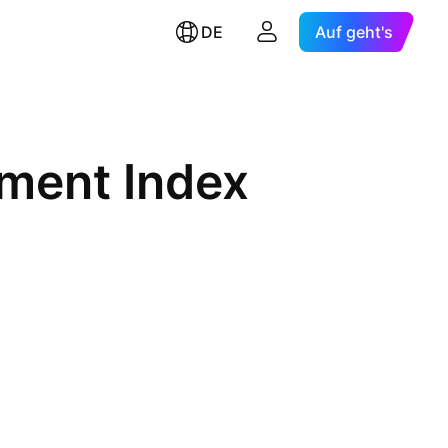
DE
Auf geht's
ment Index