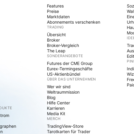
Features
Soz
Preise
Wal
Marktdaten
Ein
Abonnements verschenken
Ur
TRADING
Hau
Mod
Übersicht
IDE
Broker
Broker-Vergleich
Tra
The Leap
Aus
SONDERANGEBOTE
Edi
PIN
Futures der CME Group
Eurex-Termingeschäfte
Ind
US-Aktienbündel
Wiz
ÜBER DAS UNTERNEHMEN
Fre
Pai
Wer wir sind
Weltraummission
Blog
Hilfe Center
ODUKTE
Karrieren
Media Kit
strom
MERCH
graphen
TradingView-Store
en
Tarotkarten für Trader