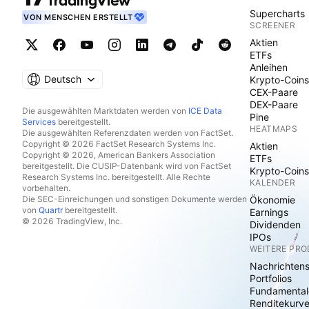
Supercharts
VON MENSCHEN ERSTELLT
SCREENER
Aktien
ETFs
Anleihen
Deutsch
Krypto-Coins
CEX-Paare
DEX-Paare
Die ausgewählten Marktdaten werden von
ICE Data
Pine
Services
bereitgestellt.
HEATMAPS
Die ausgewählten Referenzdaten werden von FactSet.
Copyright © 2026 FactSet Research Systems Inc.
Aktien
Copyright © 2026, American Bankers Association
ETFs
bereitgestellt. Die CUSIP-Datenbank wird von FactSet
Krypto-Coins
Research Systems Inc. bereitgestellt. Alle Rechte
KALENDER
vorbehalten.
Die SEC-Einreichungen und sonstigen Dokumente werden
Ökonomie
von
Quartr
bereitgestellt.
Earnings
© 2026 TradingView, Inc.
Dividenden
IPOs
WEITERE PR
Nachrichten
Portfolios
Fundamental
Renditekurv