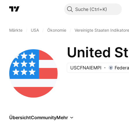
Suche
Märkte
/
USA
/
Ökonomie
/
Vereinigte Staaten Indikator
United S
USCFNAIEMPI
Federa
Übersicht
Community
Mehr