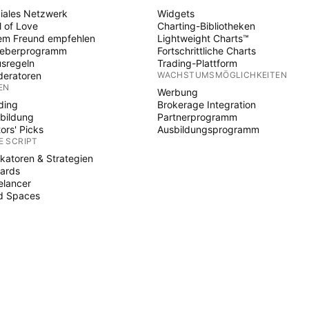
iales Netzwerk
Widgets
l of Love
Charting-Bibliotheken
em Freund empfehlen
Lightweight Charts™
heberprogramm
Fortschrittliche Charts
sregeln
Trading-Plattform
eratoren
WACHSTUMSMÖGLICHKEITEN
EN
Werbung
ding
Brokerage Integration
bildung
Partnerprogramm
tors' Picks
Ausbildungsprogramm
E SCRIPT
ikatoren & Strategien
ards
elancer
d Spaces