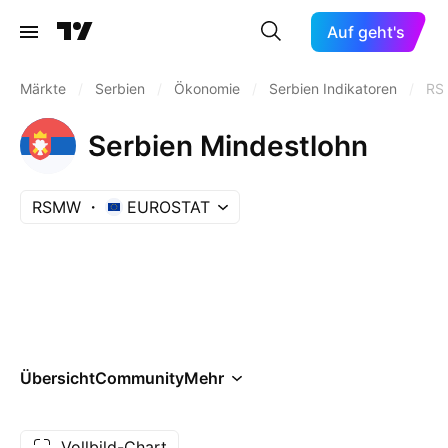
Auf geht's
Märkte
/
Serbien
/
Ökonomie
/
Serbien Indikatoren
/
RS
Serbien Mindestlohn
RSMW
EUROSTAT
Übersicht
Community
Mehr
Vollbild-Chart