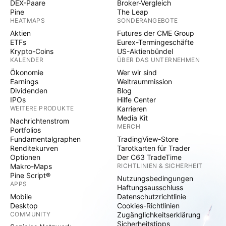
DEX-Paare
Broker-Vergleich
Pine
The Leap
HEATMAPS
SONDERANGEBOTE
Aktien
Futures der CME Group
ETFs
Eurex-Termingeschäfte
Krypto-Coins
US-Aktienbündel
KALENDER
ÜBER DAS UNTERNEHMEN
Ökonomie
Wer wir sind
Earnings
Weltraummission
Dividenden
Blog
IPOs
Hilfe Center
WEITERE PRODUKTE
Karrieren
Media Kit
Nachrichtenstrom
MERCH
Portfolios
Fundamentalgraphen
TradingView-Store
Renditekurven
Tarotkarten für Trader
Optionen
Der C63 TradeTime
Makro-Maps
RICHTLINIEN & SICHERHEIT
Pine Script®
Nutzungsbedingungen
APPS
Haftungsausschluss
Mobile
Datenschutzrichtlinie
Desktop
Cookies-Richtlinien
COMMUNITY
Zugänglichkeitserklärung
Sicherheitstipps