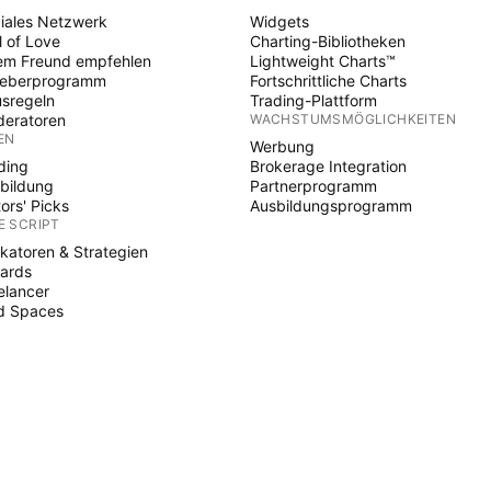
iales Netzwerk
Widgets
l of Love
Charting-Bibliotheken
em Freund empfehlen
Lightweight Charts™
heberprogramm
Fortschrittliche Charts
sregeln
Trading-Plattform
eratoren
WACHSTUMSMÖGLICHKEITEN
EN
Werbung
ding
Brokerage Integration
bildung
Partnerprogramm
tors' Picks
Ausbildungsprogramm
E SCRIPT
ikatoren & Strategien
ards
elancer
d Spaces