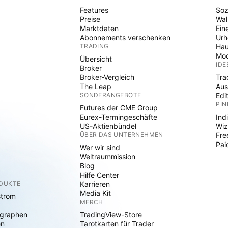
Features
Soz
Preise
Wal
Marktdaten
Ein
Abonnements verschenken
Ur
TRADING
Hau
Mod
Übersicht
IDE
Broker
Broker-Vergleich
Tra
The Leap
Aus
SONDERANGEBOTE
Edi
PIN
Futures der CME Group
Eurex-Termingeschäfte
Ind
US-Aktienbündel
Wiz
ÜBER DAS UNTERNEHMEN
Fre
Pai
Wer wir sind
Weltraummission
Blog
Hilfe Center
ODUKTE
Karrieren
Media Kit
strom
MERCH
graphen
TradingView-Store
en
Tarotkarten für Trader