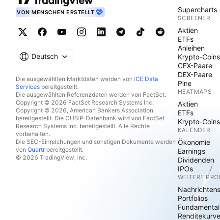
Supercharts
VON MENSCHEN ERSTELLT
SCREENER
Aktien
ETFs
Anleihen
Deutsch
Krypto-Coins
CEX-Paare
DEX-Paare
Die ausgewählten Marktdaten werden von
ICE Data
Pine
Services
bereitgestellt.
HEATMAPS
Die ausgewählten Referenzdaten werden von FactSet.
Copyright © 2026 FactSet Research Systems Inc.
Aktien
Copyright © 2026, American Bankers Association
ETFs
bereitgestellt. Die CUSIP-Datenbank wird von FactSet
Krypto-Coins
Research Systems Inc. bereitgestellt. Alle Rechte
KALENDER
vorbehalten.
Die SEC-Einreichungen und sonstigen Dokumente werden
Ökonomie
von
Quartr
bereitgestellt.
Earnings
© 2026 TradingView, Inc.
Dividenden
IPOs
WEITERE PR
Nachrichten
Portfolios
Fundamental
Renditekurv