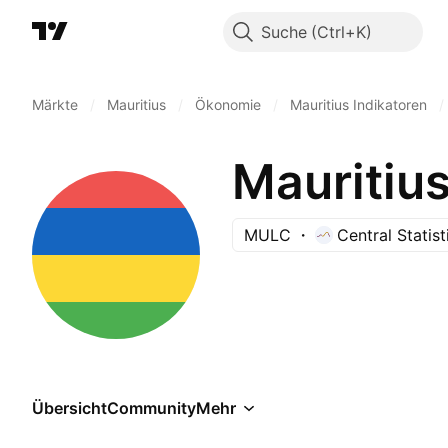
Suche
Märkte
/
Mauritius
/
Ökonomie
/
Mauritius Indikatoren
/
Mauritiu
MULC
Central Statist
Übersicht
Community
Mehr