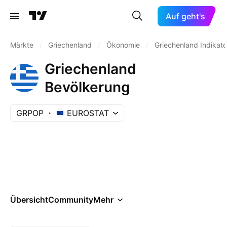
Auf geht's
Märkte
/
Griechenland
/
Ökonomie
/
Griechenland Indikat
Griechenland
Bevölkerung
GRPOP
EUROSTAT
Übersicht
Community
Mehr