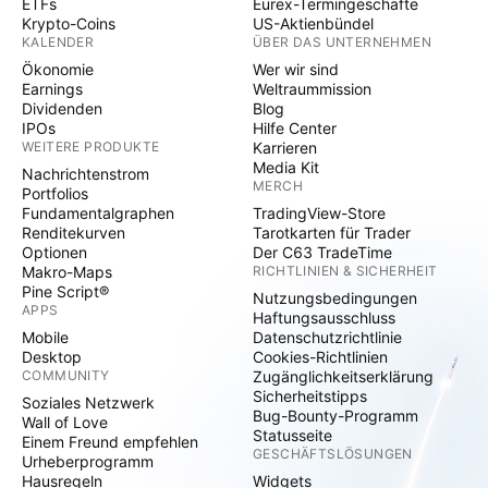
ETFs
Eurex-Termingeschäfte
Krypto-Coins
US-Aktienbündel
KALENDER
ÜBER DAS UNTERNEHMEN
Ökonomie
Wer wir sind
Earnings
Weltraummission
Dividenden
Blog
IPOs
Hilfe Center
WEITERE PRODUKTE
Karrieren
Media Kit
Nachrichtenstrom
MERCH
Portfolios
Fundamentalgraphen
TradingView-Store
Renditekurven
Tarotkarten für Trader
Optionen
Der C63 TradeTime
Makro-Maps
RICHTLINIEN & SICHERHEIT
Pine Script®
Nutzungsbedingungen
APPS
Haftungsausschluss
Mobile
Datenschutzrichtlinie
Desktop
Cookies-Richtlinien
COMMUNITY
Zugänglichkeitserklärung
Sicherheitstipps
Soziales Netzwerk
Bug-Bounty-Programm
Wall of Love
Statusseite
Einem Freund empfehlen
GESCHÄFTSLÖSUNGEN
Urheberprogramm
Hausregeln
Widgets