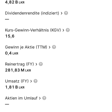
‪4,82 B‬
LKR
Dividendenrendite (indiziert)
—
Kurs-Gewinn-Verhältnis (KGV)
15,6
Gewinn je Aktie (TTM)
0,4
LKR
Reinertrag (FY)
‪281,83 M‬
LKR
Umsatz (FY)
‪1,81 B‬
LKR
Aktien im Umlauf
—