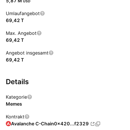
‪5,87 M‬
USD
Umlaufangebot
‪69,42 T‬
Max. Angebot
‪69,42 T‬
Angebot insgesamt
‪69,42 T‬
Details
Kategorie
Memes
Kontrakt
Avalanche C-Chain
0x420...f2329