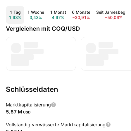
1 Tag
1 Woche
1 Monat
6 Monate
Seit Jahresbeginn
1,93%
3,43%
4,97%
−30,91%
−50,06%
Vergleichen mit COQ/USD
Schlüsseldaten
Marktkapitalisierung
‪5,87 M‬
USD
Vollständig verwässerte Marktkapitalisierung