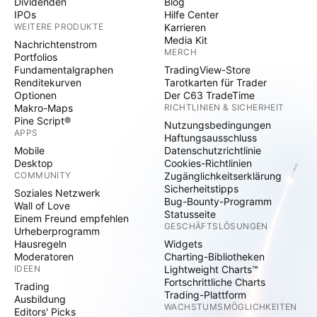
Dividenden
Blog
IPOs
Hilfe Center
WEITERE PRODUKTE
Karrieren
Media Kit
Nachrichtenstrom
MERCH
Portfolios
Fundamentalgraphen
TradingView-Store
Renditekurven
Tarotkarten für Trader
Optionen
Der C63 TradeTime
Makro-Maps
RICHTLINIEN & SICHERHEIT
Pine Script®
Nutzungsbedingungen
APPS
Haftungsausschluss
Mobile
Datenschutzrichtlinie
Desktop
Cookies-Richtlinien
COMMUNITY
Zugänglichkeitserklärung
Sicherheitstipps
Soziales Netzwerk
Bug-Bounty-Programm
Wall of Love
Statusseite
Einem Freund empfehlen
GESCHÄFTSLÖSUNGEN
Urheberprogramm
Hausregeln
Widgets
Moderatoren
Charting-Bibliotheken
IDEEN
Lightweight Charts™
Fortschrittliche Charts
Trading
Trading-Plattform
Ausbildung
WACHSTUMSMÖGLICHKEITEN
Editors' Picks