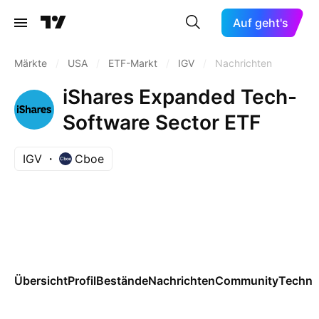
Auf geht's
Märkte
/
USA
/
ETF-Markt
/
IGV
/
Nachrichten
iShares Expanded Tech-
Software Sector ETF
IGV
Cboe
Übersicht
Profil
Bestände
Nachrichten
Community
Techni