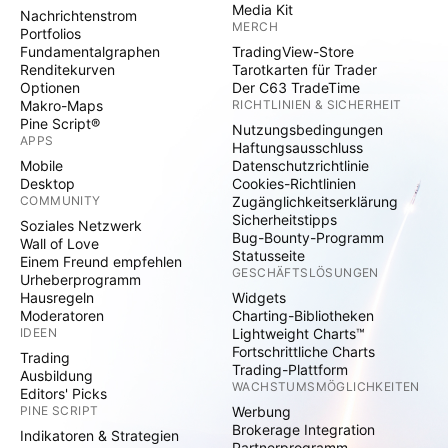
Media Kit
Nachrichtenstrom
MERCH
Portfolios
Fundamentalgraphen
TradingView-Store
Renditekurven
Tarotkarten für Trader
Optionen
Der C63 TradeTime
Makro-Maps
RICHTLINIEN & SICHERHEIT
Pine Script®
Nutzungsbedingungen
APPS
Haftungsausschluss
Mobile
Datenschutzrichtlinie
Desktop
Cookies-Richtlinien
COMMUNITY
Zugänglichkeitserklärung
Sicherheitstipps
Soziales Netzwerk
Bug-Bounty-Programm
Wall of Love
Statusseite
Einem Freund empfehlen
GESCHÄFTSLÖSUNGEN
Urheberprogramm
Hausregeln
Widgets
Moderatoren
Charting-Bibliotheken
IDEEN
Lightweight Charts™
Fortschrittliche Charts
Trading
Trading-Plattform
Ausbildung
WACHSTUMSMÖGLICHKEITEN
Editors' Picks
PINE SCRIPT
Werbung
Brokerage Integration
Indikatoren & Strategien
Partnerprogramm