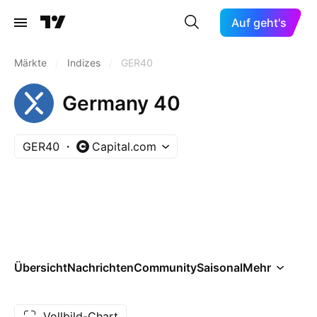
Auf geht's
Märkte
/
Indizes
/
GER40
Germany 40
GER40
Capital.com
Übersicht
Nachrichten
Community
Saisonal
Mehr
Vollbild-Chart