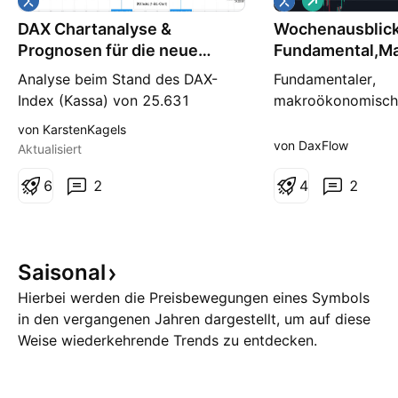
o
DAX Chartanalyse &
Wochenausblic
n
g
Prognosen für die neue
Fundamental,Ma
Woche #32
technischer Aus
Analyse beim Stand des DAX-
Fundamentaler,
Index (Kassa) von 25.631
makroökonomisch
Punkten Bitte beachten Sie, dass
charttechnischer A
von KarstenKagels
die dargestellten Szenarien aus
Handelswoche KW
von DaxFlow
Aktualisiert
meiner persönlichen
Willkommen zum 
Einschätzung und Erfahrung
6
2
für die Handelsw
4
2
entstehen und eine
Nach einer ereigni
Zusammenfassung der
Vorwoche mit dem
wahrscheinlichsten Kursspanne
Zinsentscheid, zah
Saisonal
für die jeweilige Zeiteinheit
Earnings und einer
darstellen. DAX Index Prognose f
angespannten geop
Hierbei werden die Preisbewegungen eines Symbols
Lage richt
in den vergangenen Jahren dargestellt, um auf diese
Weise wiederkehrende Trends zu entdecken.