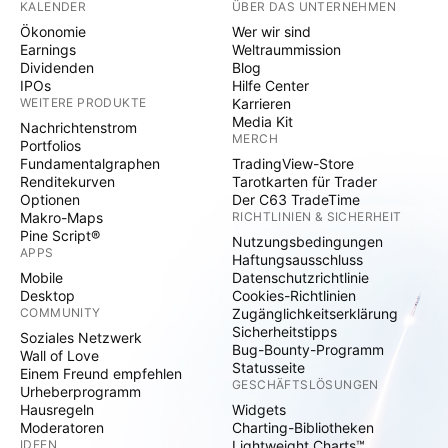
KALENDER
ÜBER DAS UNTERNEHMEN
Ökonomie
Wer wir sind
Earnings
Weltraummission
Dividenden
Blog
IPOs
Hilfe Center
WEITERE PRODUKTE
Karrieren
Media Kit
Nachrichtenstrom
MERCH
Portfolios
Fundamentalgraphen
TradingView-Store
Renditekurven
Tarotkarten für Trader
Optionen
Der C63 TradeTime
Makro-Maps
RICHTLINIEN & SICHERHEIT
Pine Script®
Nutzungsbedingungen
APPS
Haftungsausschluss
Mobile
Datenschutzrichtlinie
Desktop
Cookies-Richtlinien
COMMUNITY
Zugänglichkeitserklärung
Sicherheitstipps
Soziales Netzwerk
Bug-Bounty-Programm
Wall of Love
Statusseite
Einem Freund empfehlen
GESCHÄFTSLÖSUNGEN
Urheberprogramm
Hausregeln
Widgets
Moderatoren
Charting-Bibliotheken
IDEEN
Lightweight Charts™