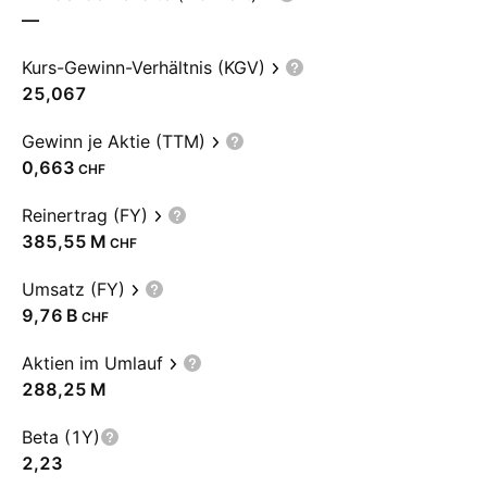
—
Kurs-Gewinn-Verhältnis (KGV)
25,067
Gewinn je Aktie (TTM)
0,663
CHF
Reinertrag (FY)
‪385,55 M‬
CHF
Umsatz (FY)
‪9,76 B‬
CHF
Aktien im Umlauf
‪288,25 M‬
Beta (1Y)
2,23