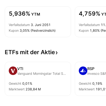
5,936%
4,759%
YTM
Y
Verfallsdatum
3. Juni 2051
Verfallsdatum
11.
Kupon
3,05% (Festverzinslich)
Kupon
1,80% (Fes
ETFs mit der
Aktie
VTI
RSP
Vanguard Morningstar Total Stock Market ETF
Gewicht
0,01%
Gewicht
0,19%
Marktwert
‪238,84 M‬
Marktwert
‪191,0