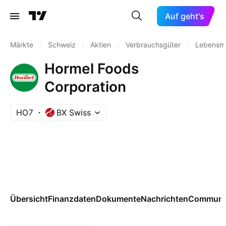
Auf geht's
Märkte
/
Schweiz
/
Aktien
/
Verbrauchsgüter
/
Lebensmit
Hormel Foods
Corporation
HO7
BX Swiss
Übersicht
Finanzdaten
Dokumente
Nachrichten
Communi