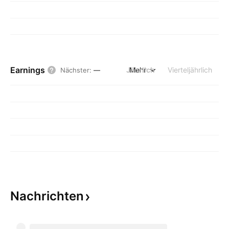
Earnings
Jährlich
Mehr
Vierteljährlich
Nächster
:
—
Nachrichten