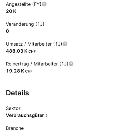
Angestellte (FY)
‪20 K‬
Veränderung (1J)
0
Umsatz / Mitarbeiter (1J)
‪488,03 K‬
CHF
Reinertrag / Mitarbeiter (1J)
‪19,28 K‬
CHF
Details
Sektor
Verbrauchsgüter
Branche