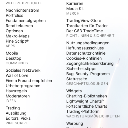
WEITERE PRODUKTE
Karrieren
Media Kit
Nachrichtenstrom
MERCH
Portfolios
Fundamentalgraphen
TradingView-Store
Renditekurven
Tarotkarten für Trader
Optionen
Der C63 TradeTime
Makro-Maps
RICHTLINIEN & SICHERHEIT
Pine Script®
Nutzungsbedingungen
APPS
Haftungsausschluss
Mobile
Datenschutzrichtlinie
Desktop
Cookies-Richtlinien
COMMUNITY
Zugänglichkeitserklärung
Sicherheitstipps
Soziales Netzwerk
Bug-Bounty-Programm
Wall of Love
Statusseite
Einem Freund empfehlen
GESCHÄFTSLÖSUNGEN
Urheberprogramm
Hausregeln
Widgets
Moderatoren
Charting-Bibliotheken
IDEEN
Lightweight Charts™
Fortschrittliche Charts
Trading
Trading-Plattform
Ausbildung
WACHSTUMSMÖGLICHKEITEN
Editors' Picks
PINE SCRIPT
Werbung