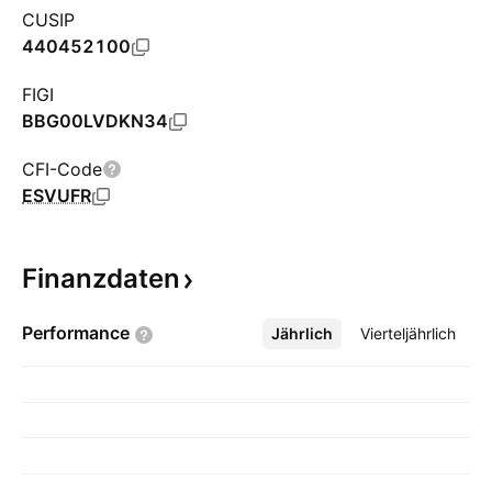
CUSIP
440452100
FIGI
BBG00LVDKN34
CFI-Code
ESVUFR
Finanzdaten
Performance
Jährlich
Mehr
Vierteljährlich