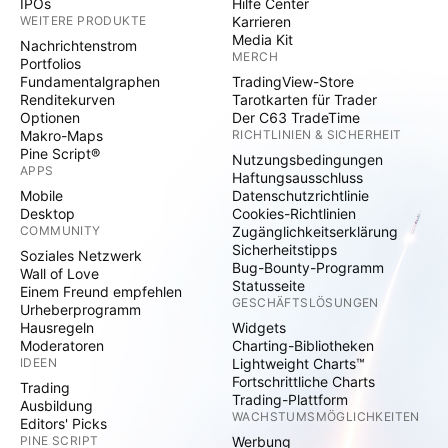
IPOs
Hilfe Center
WEITERE PRODUKTE
Karrieren
Media Kit
Nachrichtenstrom
MERCH
Portfolios
Fundamentalgraphen
TradingView-Store
Renditekurven
Tarotkarten für Trader
Optionen
Der C63 TradeTime
Makro-Maps
RICHTLINIEN & SICHERHEIT
Pine Script®
Nutzungsbedingungen
APPS
Haftungsausschluss
Mobile
Datenschutzrichtlinie
Desktop
Cookies-Richtlinien
COMMUNITY
Zugänglichkeitserklärung
Sicherheitstipps
Soziales Netzwerk
Bug-Bounty-Programm
Wall of Love
Statusseite
Einem Freund empfehlen
GESCHÄFTSLÖSUNGEN
Urheberprogramm
Hausregeln
Widgets
Moderatoren
Charting-Bibliotheken
IDEEN
Lightweight Charts™
Fortschrittliche Charts
Trading
Trading-Plattform
Ausbildung
WACHSTUMSMÖGLICHKEITEN
Editors' Picks
PINE SCRIPT
Werbung