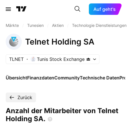
Auf geht's
Märkte
/
Tunesien
/
Aktien
/
Technologie Dienstleistungen
Telnet Holding SA
TLNET
Tunis Stock Exchange
Übersicht
Finanzdaten
Community
Technische Daten
Pro
Zurück
Anzahl der Mitarbeiter von Telnet
Holding
SA.