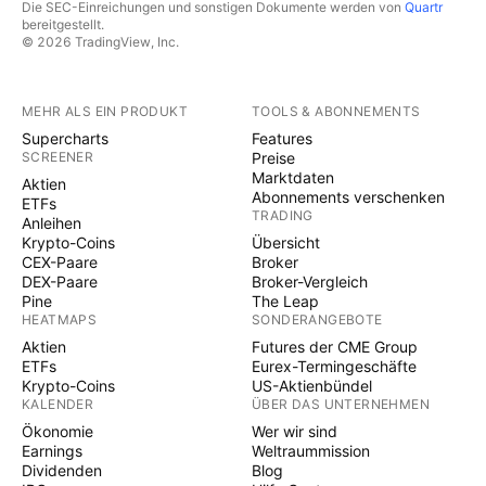
Die SEC-Einreichungen und sonstigen Dokumente werden von
Quartr
bereitgestellt.
© 2026 TradingView, Inc.
MEHR ALS EIN PRODUKT
TOOLS & ABONNEMENTS
Supercharts
Features
SCREENER
Preise
Marktdaten
Aktien
Abonnements verschenken
ETFs
TRADING
Anleihen
Krypto-Coins
Übersicht
CEX-Paare
Broker
DEX-Paare
Broker-Vergleich
Pine
The Leap
HEATMAPS
SONDERANGEBOTE
Aktien
Futures der CME Group
ETFs
Eurex-Termingeschäfte
Krypto-Coins
US-Aktienbündel
KALENDER
ÜBER DAS UNTERNEHMEN
Ökonomie
Wer wir sind
Earnings
Weltraummission
Dividenden
Blog