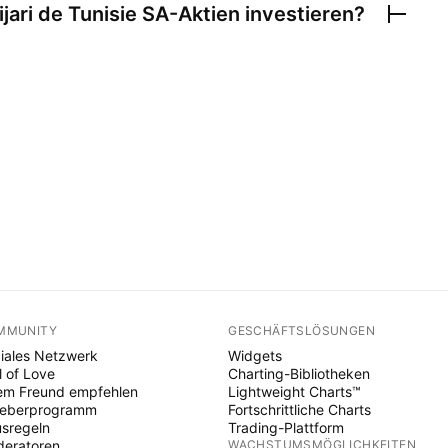
jari de Tunisie SA
-Aktien investieren?
MMUNITY
GESCHÄFTSLÖSUNGEN
iales Netzwerk
Widgets
l of Love
Charting-Bibliotheken
em Freund empfehlen
Lightweight Charts™
heberprogramm
Fortschrittliche Charts
sregeln
Trading-Plattform
eratoren
WACHSTUMSMÖGLICHKEITEN