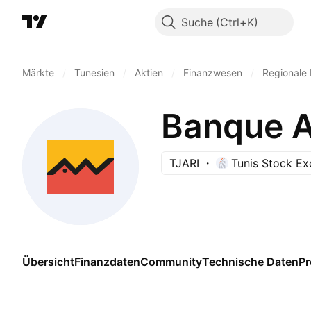
Suche
Märkte
/
Tunesien
/
Aktien
/
Finanzwesen
/
Regionale
Banque At
TJARI
Tunis Stock E
Übersicht
Finanzdaten
Community
Technische Daten
P