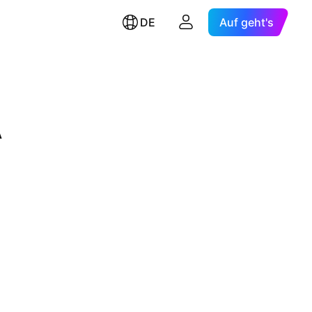
DE
Auf geht's
A