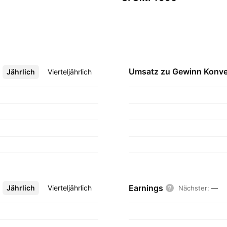
Umsatz zu Gewinn
Konve
Jährlich
Mehr
Vierteljährlich
Earnings
Jährlich
Mehr
Vierteljährlich
Nächster
:
—