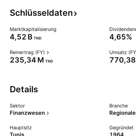
Schlüsseldaten
Marktkapitalisierung
Dividendenr
‪4,52 B‬
4,65%
TND
Reinertrag (FY)
Umsatz (FY
‪235,34 M‬
‪770,38
TND
Details
Sektor
Branche
Finanzwesen
Regionale
Hauptsitz
Gegründet
Tunis
1964