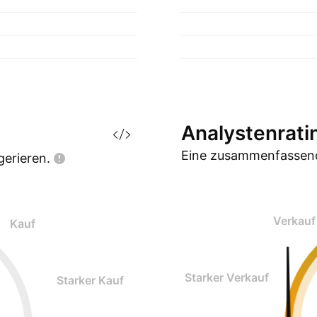
Analystenrati
Eine zusammenfassend
gerieren.
Verkauf
Kauf
Starker Verkauf
Starker Kauf