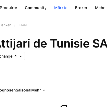
Produkte
Community
Märkte
Broker
Mehr
 Banken
/
TJARI
tijari de Tunisie S
xchange
rognosen
Saisonal
Mehr