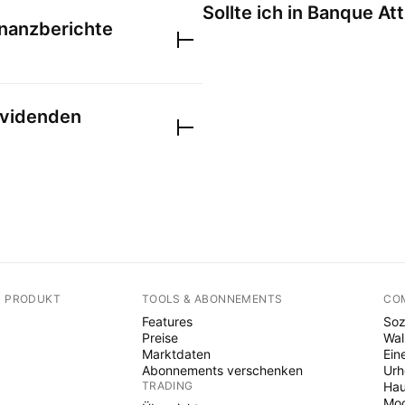
Sollte ich in
Banque Atti
nanzberichte
videnden
N PRODUKT
TOOLS & ABONNEMENTS
CO
Features
Soz
Preise
Wal
Marktdaten
Ein
Abonnements verschenken
Ur
TRADING
Hau
Mod