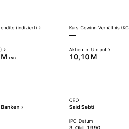
endite (indiziert)
Kurs-Gewinn-Verhältnis (KG
—
)
Aktien im Umlauf
 M‬
‪10,10 M‬
TND
CEO
 Banken
Said Sebti
IPO-Datum
3. Okt. 1990