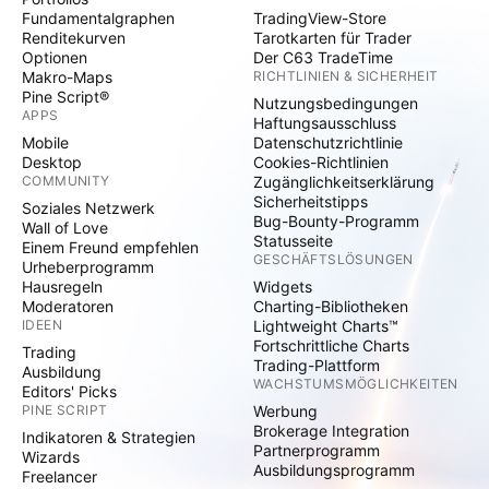
Fundamentalgraphen
TradingView-Store
Renditekurven
Tarotkarten für Trader
Optionen
Der C63 TradeTime
Makro-Maps
RICHTLINIEN & SICHERHEIT
Pine Script®
Nutzungsbedingungen
APPS
Haftungsausschluss
Mobile
Datenschutzrichtlinie
Desktop
Cookies-Richtlinien
COMMUNITY
Zugänglichkeitserklärung
Sicherheitstipps
Soziales Netzwerk
Bug-Bounty-Programm
Wall of Love
Statusseite
Einem Freund empfehlen
GESCHÄFTSLÖSUNGEN
Urheberprogramm
Hausregeln
Widgets
Moderatoren
Charting-Bibliotheken
IDEEN
Lightweight Charts™
Fortschrittliche Charts
Trading
Trading-Plattform
Ausbildung
WACHSTUMSMÖGLICHKEITEN
Editors' Picks
PINE SCRIPT
Werbung
Brokerage Integration
Indikatoren & Strategien
Partnerprogramm
Wizards
Ausbildungsprogramm
Freelancer