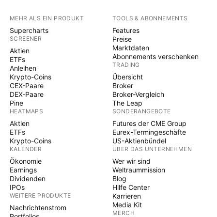
MEHR ALS EIN PRODUKT
TOOLS & ABONNEMENTS
Supercharts
Features
SCREENER
Preise
Marktdaten
Aktien
Abonnements verschenken
ETFs
TRADING
Anleihen
Krypto-Coins
Übersicht
CEX-Paare
Broker
DEX-Paare
Broker-Vergleich
Pine
The Leap
HEATMAPS
SONDERANGEBOTE
Aktien
Futures der CME Group
ETFs
Eurex-Termingeschäfte
Krypto-Coins
US-Aktienbündel
KALENDER
ÜBER DAS UNTERNEHMEN
Ökonomie
Wer wir sind
Earnings
Weltraummission
Dividenden
Blog
IPOs
Hilfe Center
WEITERE PRODUKTE
Karrieren
Media Kit
Nachrichtenstrom
MERCH
Portfolios