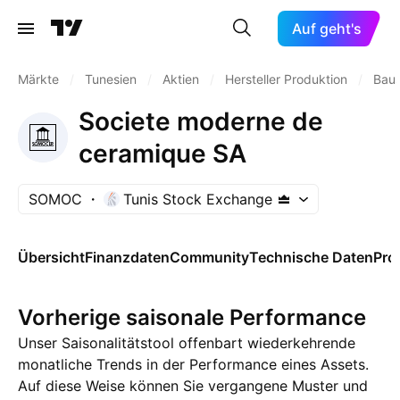
Auf geht's
Märkte
/
Tunesien
/
Aktien
/
Hersteller Produktion
/
Baus
Societe moderne de
ceramique SA
SOMOC
Tunis Stock Exchange
Übersicht
Finanzdaten
Community
Technische Daten
Pro
Vorherige saisonale Performance
Unser Saisonalitätstool offenbart wiederkehrende
monatliche Trends in der Performance eines Assets.
Auf diese Weise können Sie vergangene Muster und