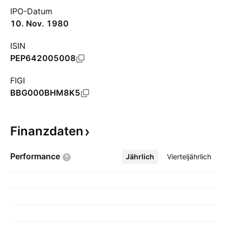
IPO-Datum
10. Nov. 1980
ISIN
PEP642005008
FIGI
BBG000BHM8K5
Finanzdaten
Performance
Jährlich
Mehr
Vierteljährlich