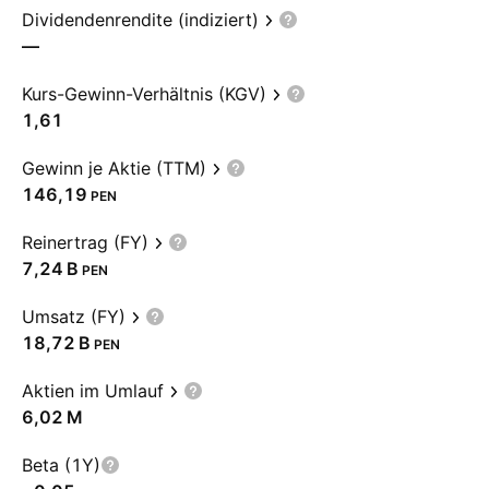
Dividendenrendite (indiziert)
—
Kurs-Gewinn-Verhältnis (KGV)
1,61
Gewinn je Aktie (TTM)
146,19
PEN
Reinertrag (FY)
‪7,24 B‬
PEN
Umsatz (FY)
‪18,72 B‬
PEN
Aktien im Umlauf
‪6,02 M‬
Beta (1Y)