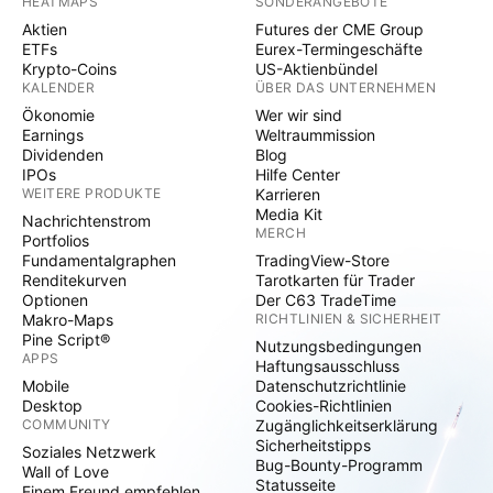
HEATMAPS
SONDERANGEBOTE
Aktien
Futures der CME Group
ETFs
Eurex-Termingeschäfte
Krypto-Coins
US-Aktienbündel
KALENDER
ÜBER DAS UNTERNEHMEN
Ökonomie
Wer wir sind
Earnings
Weltraummission
Dividenden
Blog
IPOs
Hilfe Center
WEITERE PRODUKTE
Karrieren
Media Kit
Nachrichtenstrom
MERCH
Portfolios
Fundamentalgraphen
TradingView-Store
Renditekurven
Tarotkarten für Trader
Optionen
Der C63 TradeTime
Makro-Maps
RICHTLINIEN & SICHERHEIT
Pine Script®
Nutzungsbedingungen
APPS
Haftungsausschluss
Mobile
Datenschutzrichtlinie
Desktop
Cookies-Richtlinien
COMMUNITY
Zugänglichkeitserklärung
Sicherheitstipps
Soziales Netzwerk
Bug-Bounty-Programm
Wall of Love
Statusseite
Einem Freund empfehlen