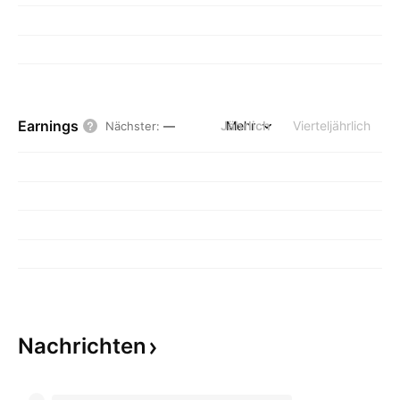
Earnings
Jährlich
Mehr
Vierteljährlich
Nächster
:
—
Nachrichten