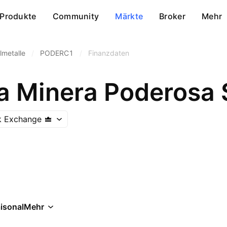
Produkte
Community
Märkte
Broker
Mehr
lmetalle
/
PODERC1
/
Finanzdaten
 Minera Poderosa 
k Exchange
isonal
Mehr