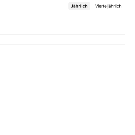
Jährlich
Mehr
Vierteljährlich