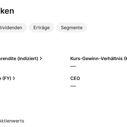
iken
Dividenden
Erträge
Segmente
endite (indiziert)
Kurs-Gewinn-Verhältnis 
—
e (FY)
CEO
—
 Aktienwerts