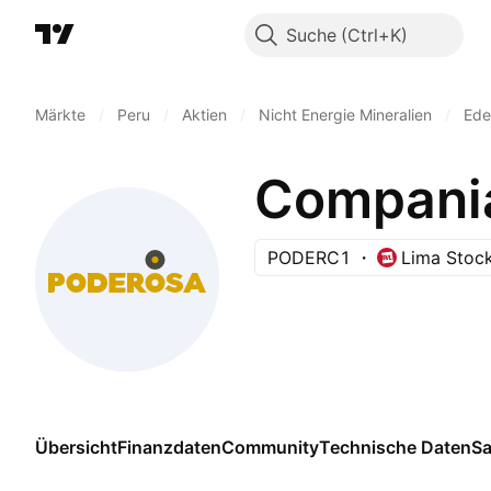
Suche
Märkte
/
Peru
/
Aktien
/
Nicht Energie Mineralien
/
Ede
Compania
PODERC1
Lima Stoc
Übersicht
Finanzdaten
Community
Technische Daten
Sa