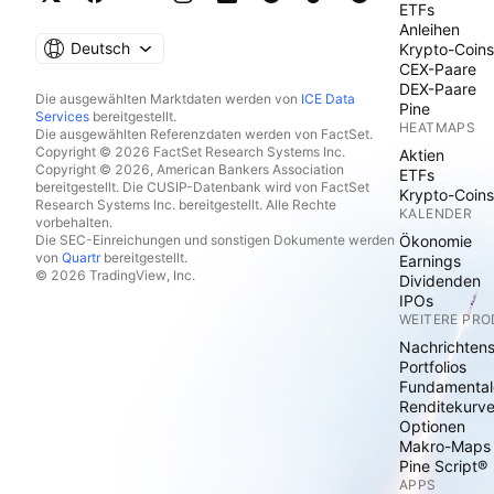
ETFs
Anleihen
Deutsch
Krypto-Coins
CEX-Paare
DEX-Paare
Die ausgewählten Marktdaten werden von
ICE Data
Pine
Services
bereitgestellt.
HEATMAPS
Die ausgewählten Referenzdaten werden von FactSet.
Copyright © 2026 FactSet Research Systems Inc.
Aktien
Copyright © 2026, American Bankers Association
ETFs
bereitgestellt. Die CUSIP-Datenbank wird von FactSet
Krypto-Coins
Research Systems Inc. bereitgestellt. Alle Rechte
KALENDER
vorbehalten.
Die SEC-Einreichungen und sonstigen Dokumente werden
Ökonomie
von
Quartr
bereitgestellt.
Earnings
© 2026 TradingView, Inc.
Dividenden
IPOs
WEITERE PR
Nachrichten
Portfolios
Fundamental
Renditekurv
Optionen
Makro-Maps
Pine Script®
APPS