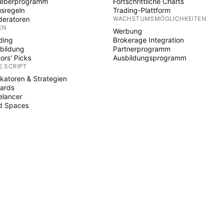
heberprogramm
Fortschrittliche Charts
sregeln
Trading-Plattform
eratoren
WACHSTUMSMÖGLICHKEITEN
EN
Werbung
ding
Brokerage Integration
bildung
Partnerprogramm
tors' Picks
Ausbildungsprogramm
E SCRIPT
ikatoren & Strategien
ards
elancer
d Spaces