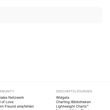
MMUNITY
GESCHÄFTSLÖSUNGEN
iales Netzwerk
Widgets
l of Love
Charting-Bibliotheken
em Freund empfehlen
Lightweight Charts™