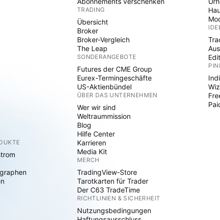
Abonnements verschenken
Ur
TRADING
Hau
Mod
Übersicht
IDE
Broker
Broker-Vergleich
Tra
The Leap
Aus
SONDERANGEBOTE
Edi
PIN
Futures der CME Group
Eurex-Termingeschäfte
Ind
US-Aktienbündel
Wiz
ÜBER DAS UNTERNEHMEN
Fre
Pai
Wer wir sind
Weltraummission
Blog
Hilfe Center
ODUKTE
Karrieren
Media Kit
strom
MERCH
graphen
TradingView-Store
en
Tarotkarten für Trader
Der C63 TradeTime
RICHTLINIEN & SICHERHEIT
Nutzungsbedingungen
Haftungsausschluss