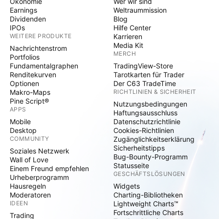
Ökonomie
Wer wir sind
Earnings
Weltraummission
Dividenden
Blog
IPOs
Hilfe Center
WEITERE PRODUKTE
Karrieren
Media Kit
Nachrichtenstrom
MERCH
Portfolios
Fundamentalgraphen
TradingView-Store
Renditekurven
Tarotkarten für Trader
Optionen
Der C63 TradeTime
Makro-Maps
RICHTLINIEN & SICHERHEIT
Pine Script®
Nutzungsbedingungen
APPS
Haftungsausschluss
Mobile
Datenschutzrichtlinie
Desktop
Cookies-Richtlinien
COMMUNITY
Zugänglichkeitserklärung
Sicherheitstipps
Soziales Netzwerk
Bug-Bounty-Programm
Wall of Love
Statusseite
Einem Freund empfehlen
GESCHÄFTSLÖSUNGEN
Urheberprogramm
Hausregeln
Widgets
Moderatoren
Charting-Bibliotheken
IDEEN
Lightweight Charts™
Fortschrittliche Charts
Trading