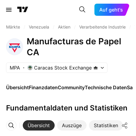
Auf geht's
Märkte
/
Venezuela
/
Aktien
/
Verarbeitende Industrie
/
Manufacturas de Papel
CA
MPA
Caracas Stock Exchange
Übersicht
Finanzdaten
Community
Technische Daten
Sai
Fundamentaldaten und Statistiken
Übersicht
Auszüge
Statistiken
Di
Mehr