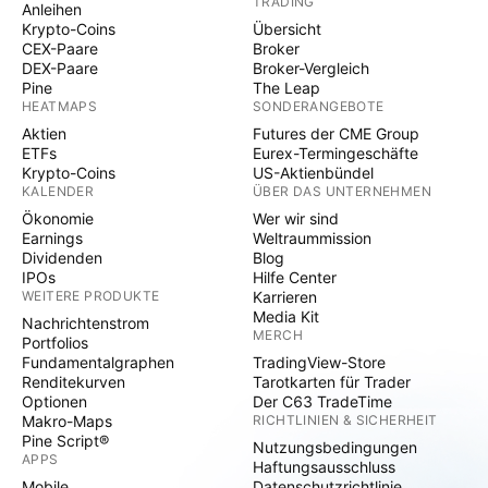
TRADING
Anleihen
Krypto-Coins
Übersicht
CEX-Paare
Broker
DEX-Paare
Broker-Vergleich
Pine
The Leap
HEATMAPS
SONDERANGEBOTE
Aktien
Futures der CME Group
ETFs
Eurex-Termingeschäfte
Krypto-Coins
US-Aktienbündel
KALENDER
ÜBER DAS UNTERNEHMEN
Ökonomie
Wer wir sind
Earnings
Weltraummission
Dividenden
Blog
IPOs
Hilfe Center
WEITERE PRODUKTE
Karrieren
Media Kit
Nachrichtenstrom
MERCH
Portfolios
Fundamentalgraphen
TradingView-Store
Renditekurven
Tarotkarten für Trader
Optionen
Der C63 TradeTime
Makro-Maps
RICHTLINIEN & SICHERHEIT
Pine Script®
Nutzungsbedingungen
APPS
Haftungsausschluss
Mobile
Datenschutzrichtlinie