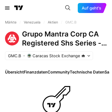
Auf geht's
Märkte
/
Venezuela
/
Aktien
/
GMC.B
Grupo Mantra Corp CA
Registered Shs Series -
B-
GMC.B
Caracas Stock Exchange
Übersicht
Finanzdaten
Community
Technische Daten
Sai