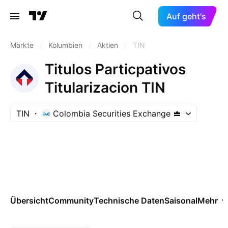
Auf geht's
Märkte
/
Kolumbien
/
Aktien
/
TIN
Titulos Particpativos
Titularizacion TIN
TIN
Colombia Securities Exchange
Übersicht
Community
Technische Daten
Saisonal
Mehr