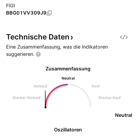
FIGI
BBG01VV309J9
Technische
Daten
Eine Zusammenfassung, was die Indikatoren
suggerieren.
Zusammenfassung
Neutral
Verkauf
Kauf
Starker Verkauf
Starker Kauf
Neutral
Oszillatoren