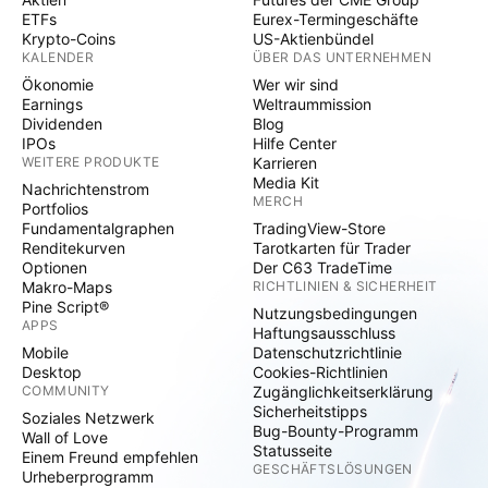
ETFs
Eurex-Termingeschäfte
Krypto-Coins
US-Aktienbündel
KALENDER
ÜBER DAS UNTERNEHMEN
Ökonomie
Wer wir sind
Earnings
Weltraummission
Dividenden
Blog
IPOs
Hilfe Center
WEITERE PRODUKTE
Karrieren
Media Kit
Nachrichtenstrom
MERCH
Portfolios
Fundamentalgraphen
TradingView-Store
Renditekurven
Tarotkarten für Trader
Optionen
Der C63 TradeTime
Makro-Maps
RICHTLINIEN & SICHERHEIT
Pine Script®
Nutzungsbedingungen
APPS
Haftungsausschluss
Mobile
Datenschutzrichtlinie
Desktop
Cookies-Richtlinien
COMMUNITY
Zugänglichkeitserklärung
Sicherheitstipps
Soziales Netzwerk
Bug-Bounty-Programm
Wall of Love
Statusseite
Einem Freund empfehlen
GESCHÄFTSLÖSUNGEN
Urheberprogramm