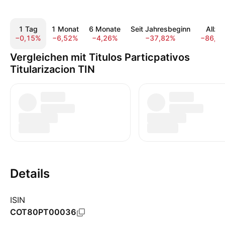
1 Tag
1 Monat
6 Monate
Seit Jahresbeginn
Allzei
−0,15%
−6,52%
−4,26%
−37,82%
−86,5
Vergleichen mit Titulos Particpativos
Titularizacion TIN
Details
ISIN
COT80PT00036