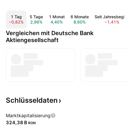
1 Tag
5 Tage
1 Monat
6 Monate
Seit Jahresbeginn
−0,82%
2,96%
4,40%
8,60%
−1,41%
Vergleichen mit Deutsche Bank
Aktiengesellschaft
Schlüsseldaten
Marktkapitalisierung
‪324,38 B‬
RON