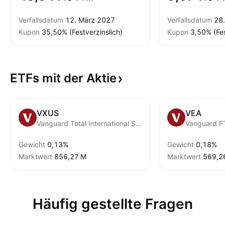
Verfallsdatum
12. März 2027
Verfallsdatum
28.
Kupon
35,50% (Festverzinslich)
Kupon
3,50% (Fes
ETFs mit der
Aktie
VXUS
VEA
Vanguard Total International Stock ETF
Gewicht
0,13%
Gewicht
0,18%
Marktwert
‪856,27 M‬
Marktwert
‪569,2
Häufig gestellte Fragen