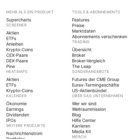
MEHR ALS EIN PRODUKT
TOOLS & ABONNEMENTS
Supercharts
Features
SCREENER
Preise
Marktdaten
Aktien
Abonnements verschenken
ETFs
TRADING
Anleihen
Krypto-Coins
Übersicht
CEX-Paare
Broker
DEX-Paare
Broker-Vergleich
Pine
The Leap
HEATMAPS
SONDERANGEBOTE
Aktien
Futures der CME Group
ETFs
Eurex-Termingeschäfte
Krypto-Coins
US-Aktienbündel
KALENDER
ÜBER DAS UNTERNEHMEN
Ökonomie
Wer wir sind
Earnings
Weltraummission
Dividenden
Blog
IPOs
Hilfe Center
WEITERE PRODUKTE
Karrieren
Media Kit
Nachrichtenstrom
MERCH
Portfolios