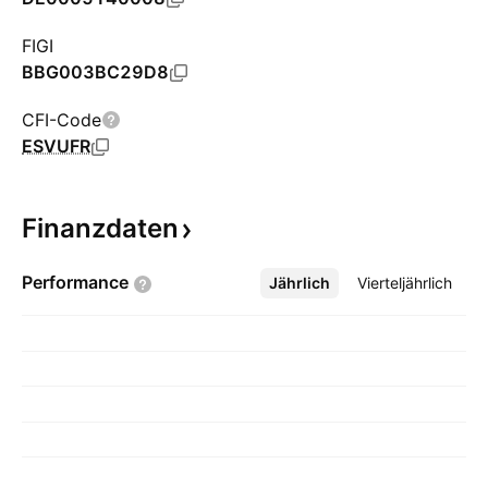
FIGI
BBG003BC29D8
CFI-Code
ESVUFR
Finanzdaten
Performance
Jährlich
Mehr
Vierteljährlich