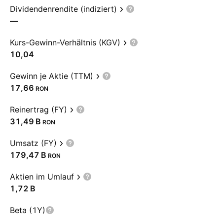
Dividendenrendite (indiziert)
—
Kurs-Gewinn-Verhältnis (KGV)
10,04
Gewinn je Aktie (TTM)
17,66
RON
Reinertrag (FY)
‪31,49 B‬
RON
Umsatz (FY)
‪179,47 B‬
RON
Aktien im Umlauf
‪1,72 B‬
Beta (1Y)