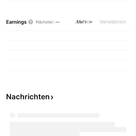
Earnings
Jährlich
Mehr
Vierteljährlich
Nächster
:
—
Nachrichten