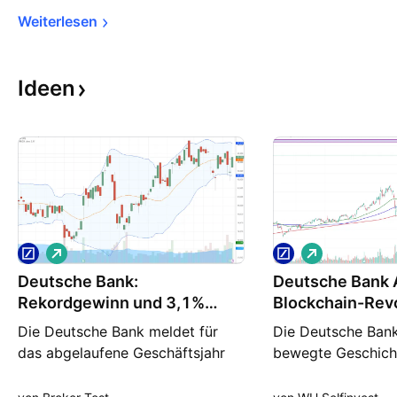
Weiterlesen
Ideen
L
L
o
o
Deutsche Bank:
n
Deutsche Bank A
n
g
g
Rekordgewinn und 3,1%
Blockchain-Revo
Dividende – Analysten sehen
Kurschancen
Die Deutsche Bank meldet für
Die Deutsche Bank 
das abgelaufene Geschäftsjahr
bewegte Geschich
einen **Rekordgewinn**,
von ihrer Gründung
gestützt durch ein solides
zur Finanzierung 