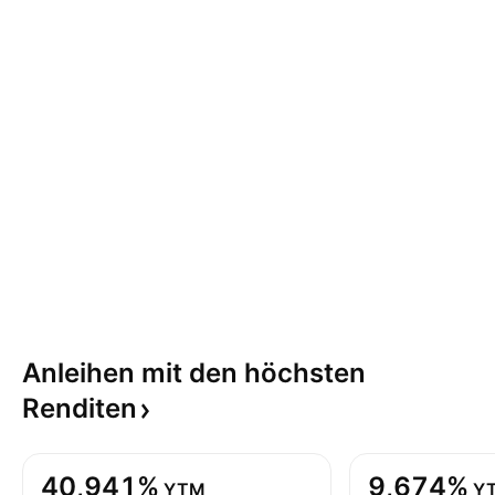
Anleihen mit den höchsten
Renditen
40,941%
9,674%
YTM
Y