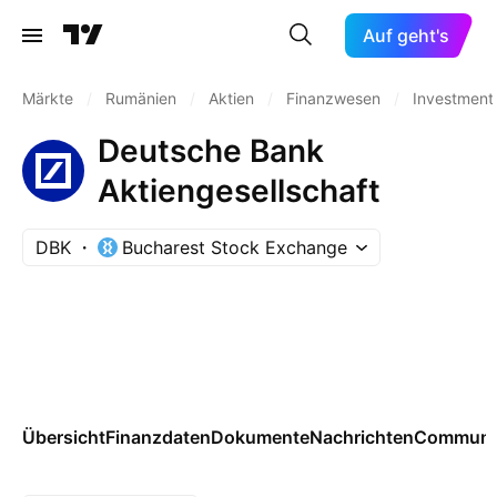
Auf geht's
Märkte
/
Rumänien
/
Aktien
/
Finanzwesen
/
Investment
Deutsche Bank
Aktiengesellschaft
DBK
Bucharest Stock Exchange
Übersicht
Finanzdaten
Dokumente
Nachrichten
Communi