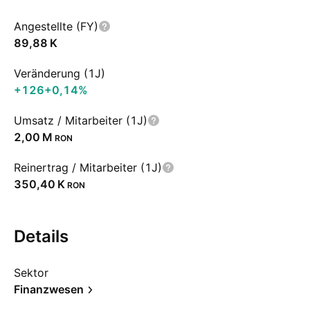
Angestellte (FY)
‪89,88 K‬
Veränderung (1J)
+126
+0,14%
Umsatz / Mitarbeiter (1J)
‪2,00 M‬
RON
Reinertrag / Mitarbeiter (1J)
‪350,40 K‬
RON
Details
Sektor
Finanzwesen