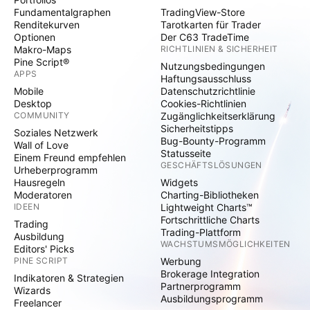
Fundamentalgraphen
TradingView-Store
Renditekurven
Tarotkarten für Trader
Optionen
Der C63 TradeTime
Makro-Maps
RICHTLINIEN & SICHERHEIT
Pine Script®
Nutzungsbedingungen
APPS
Haftungsausschluss
Mobile
Datenschutzrichtlinie
Desktop
Cookies-Richtlinien
COMMUNITY
Zugänglichkeitserklärung
Sicherheitstipps
Soziales Netzwerk
Bug-Bounty-Programm
Wall of Love
Statusseite
Einem Freund empfehlen
GESCHÄFTSLÖSUNGEN
Urheberprogramm
Hausregeln
Widgets
Moderatoren
Charting-Bibliotheken
IDEEN
Lightweight Charts™
Fortschrittliche Charts
Trading
Trading-Plattform
Ausbildung
WACHSTUMSMÖGLICHKEITEN
Editors' Picks
PINE SCRIPT
Werbung
Brokerage Integration
Indikatoren & Strategien
Partnerprogramm
Wizards
Ausbildungsprogramm
Freelancer