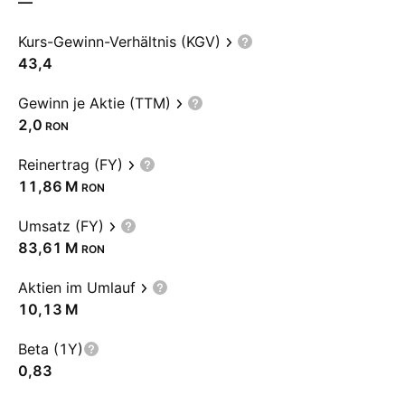
—
Kurs-Gewinn-Verhältnis (KGV)
43,4
Gewinn je Aktie (TTM)
2,0
RON
Reinertrag (FY)
‪11,86 M‬
RON
Umsatz (FY)
‪83,61 M‬
RON
Aktien im Umlauf
‪10,13 M‬
Beta (1Y)
0,83