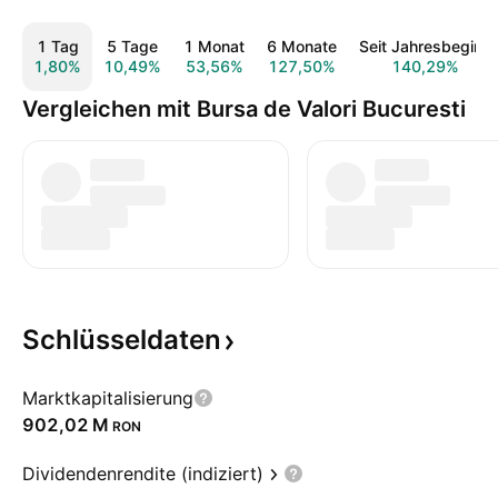
1 Tag
5 Tage
1 Monat
6 Monate
Seit Jahresbeginn
1,80%
10,49%
53,56%
127,50%
140,29%
Vergleichen mit Bursa de Valori Bucuresti
Schlüsseldaten
Marktkapitalisierung
‪902,02 M‬
RON
Dividendenrendite (indiziert)