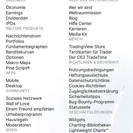
Ökonomie
Wer wir sind
Earnings
Weltraummission
Dividenden
Blog
IPOs
Hilfe Center
WEITERE PRODUKTE
Karrieren
Media Kit
Nachrichtenstrom
MERCH
Portfolios
Fundamentalgraphen
TradingView-Store
Renditekurven
Tarotkarten für Trader
Optionen
Der C63 TradeTime
Makro-Maps
RICHTLINIEN & SICHERHEIT
Pine Script®
Nutzungsbedingungen
APPS
Haftungsausschluss
Mobile
Datenschutzrichtlinie
Desktop
Cookies-Richtlinien
COMMUNITY
Zugänglichkeitserklärung
Sicherheitstipps
Soziales Netzwerk
Bug-Bounty-Programm
Wall of Love
Statusseite
Einem Freund empfehlen
GESCHÄFTSLÖSUNGEN
Urheberprogramm
Hausregeln
Widgets
Moderatoren
Charting-Bibliotheken
IDEEN
Lightweight Charts™