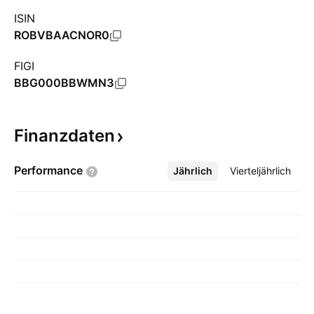
ISIN
ROBVBAACNOR0
FIGI
BBG000BBWMN3
Finanzdaten
Performance
Jährlich
Mehr
Vierteljährlich