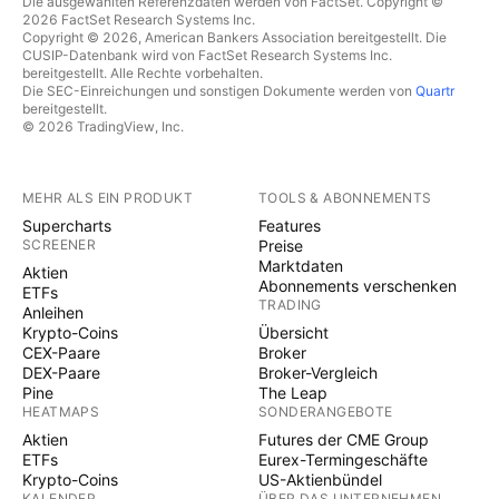
Die ausgewählten Referenzdaten werden von FactSet. Copyright ©
2026 FactSet Research Systems Inc.
Copyright © 2026, American Bankers Association bereitgestellt. Die
CUSIP-Datenbank wird von FactSet Research Systems Inc.
bereitgestellt. Alle Rechte vorbehalten.
Die SEC-Einreichungen und sonstigen Dokumente werden von
Quartr
bereitgestellt.
© 2026 TradingView, Inc.
MEHR ALS EIN PRODUKT
TOOLS & ABONNEMENTS
Supercharts
Features
SCREENER
Preise
Marktdaten
Aktien
Abonnements verschenken
ETFs
TRADING
Anleihen
Krypto-Coins
Übersicht
CEX-Paare
Broker
DEX-Paare
Broker-Vergleich
Pine
The Leap
HEATMAPS
SONDERANGEBOTE
Aktien
Futures der CME Group
ETFs
Eurex-Termingeschäfte
Krypto-Coins
US-Aktienbündel
KALENDER
ÜBER DAS UNTERNEHMEN