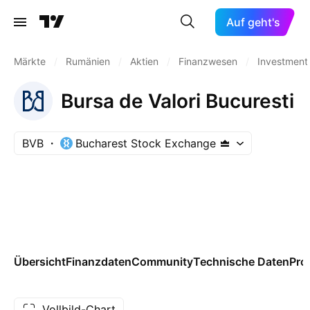
Auf geht's
Märkte
/
Rumänien
/
Aktien
/
Finanzwesen
/
Investment
Bursa de Valori Bucuresti
BVB
Bucharest Stock Exchange
Übersicht
Finanzdaten
Community
Technische Daten
Pro
Vollbild-Chart