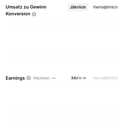
Umsatz zu Gewinn
Jährlich
Mehr
Vierteljährlich
Konversion
Earnings
Jährlich
Mehr
Vierteljährlich
Nächster
:
—