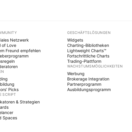
MMUNITY
GESCHÄFTSLÖSUNGEN
iales Netzwerk
Widgets
l of Love
Charting-Bibliotheken
em Freund empfehlen
Lightweight Charts™
heberprogramm
Fortschrittliche Charts
sregeln
Trading-Plattform
eratoren
WACHSTUMSMÖGLICHKEITEN
EN
Werbung
ding
Brokerage Integration
bildung
Partnerprogramm
tors' Picks
Ausbildungsprogramm
E SCRIPT
ikatoren & Strategien
ards
elancer
d Spaces