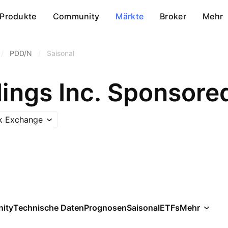
Produkte
Community
Märkte
Broker
Mehr
/
PDD/N
/
Saisonal
ings Inc. Sponsore
k Exchange
ity
Technische Daten
Prognosen
Saisonal
ETFs
Mehr