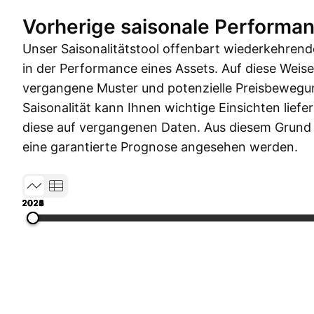
Vorherige saisonale Performa
Unser Saisonalitätstool offenbart wiederkehren
in der Performance eines Assets. Auf diese Weis
vergangene Muster und potenzielle Preisbewegu
Saisonalität kann Ihnen wichtige Einsichten liefe
diese auf vergangenen Daten. Aus diesem Grund so
eine garantierte Prognose angesehen werden.
2020
2021
2022
2023
2024
2025
2026