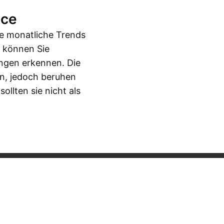
nce
de monatliche Trends
e können Sie
ngen erkennen. Die
rn, jedoch beruhen
llten sie nicht als