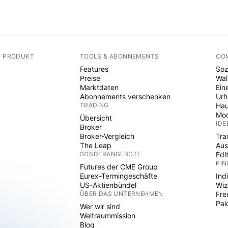
N PRODUKT
TOOLS & ABONNEMENTS
CO
Features
Soz
Preise
Wal
Marktdaten
Ein
Abonnements verschenken
Ur
TRADING
Hau
Mod
Übersicht
IDE
Broker
Broker-Vergleich
Tra
The Leap
Aus
SONDERANGEBOTE
Edi
PIN
Futures der CME Group
Eurex-Termingeschäfte
Ind
US-Aktienbündel
Wiz
ÜBER DAS UNTERNEHMEN
Fre
Pai
Wer wir sind
Weltraummission
Blog