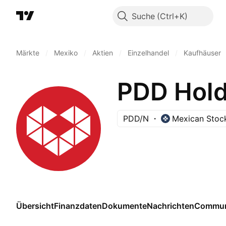
Suche
Märkte
/
Mexiko
/
Aktien
/
Einzelhandel
/
Kaufhäuser
PDD Hold
PDD/N
Mexican Stoc
Übersicht
Finanzdaten
Dokumente
Nachrichten
Commun