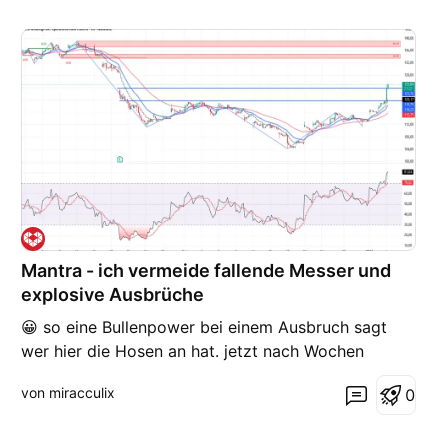
Mantra - ich vermeide fallende Messer und
explosive Ausbrüche
😀 so eine Bullenpower bei einem Ausbruch sagt
wer hier die Hosen an hat. jetzt nach Wochen
könnten sie das gap vlt schließen. aber wenn ich
von miracculix
0
keinen Pullback an eine der beiden Blauen
bekomme bin ich nicht dabei. Dann haben Sie mich
erfolgreich abgehängt und ausgeschlossen.😥😪