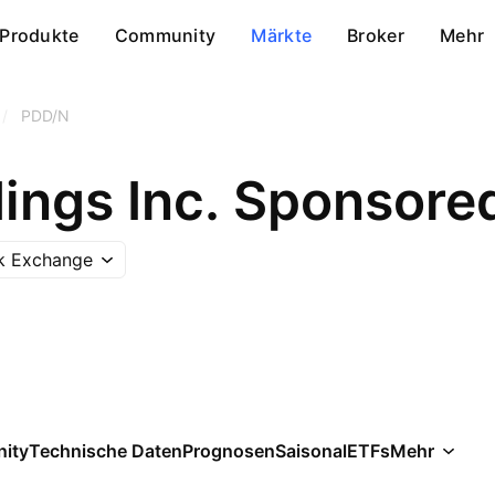
Produkte
Community
Märkte
Broker
Mehr
/
PDD/N
ings Inc. Sponsore
k Exchange
ity
Technische Daten
Prognosen
Saisonal
ETFs
Mehr