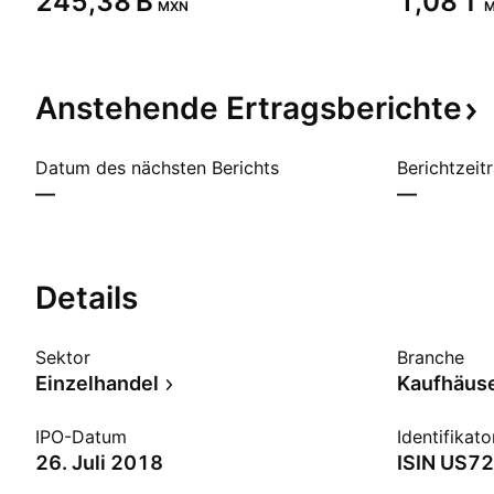
‪245,38 B‬
‪1,08 T‬
MXN
Anstehende
Ertragsberichte
Datum des nächsten Berichts
Berichtzeit
—
—
Details
Sektor
Branche
Einzelhandel
Kaufhäus
IPO-Datum
Identifikato
26. Juli 2018
ISIN
US72