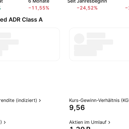
at
6 Monate
Seit Jahresbeginn
%
−11,55%
−24,52%
−
red ADR Class A
endite (indiziert)
Kurs-Gewinn-Verhältnis (KG
9,56
)
Aktien im Umlauf