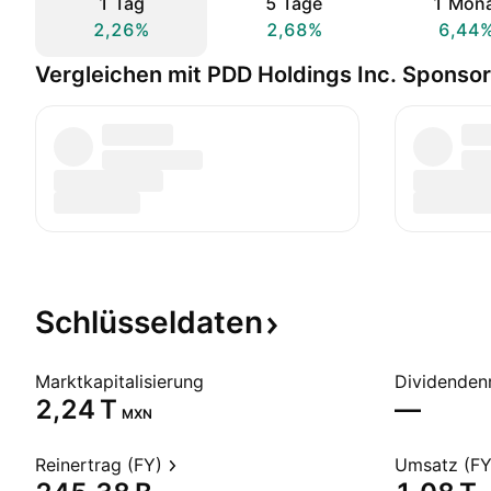
1 Tag
5 Tage
1 Mon
2,26%
2,68%
6,44
Vergleichen mit PDD Holdings Inc. Sponso
Schlüsseldaten
Marktkapitalisierung
Dividendenr
‪2,24 T‬
—
MXN
Reinertrag (FY)
Umsatz (FY