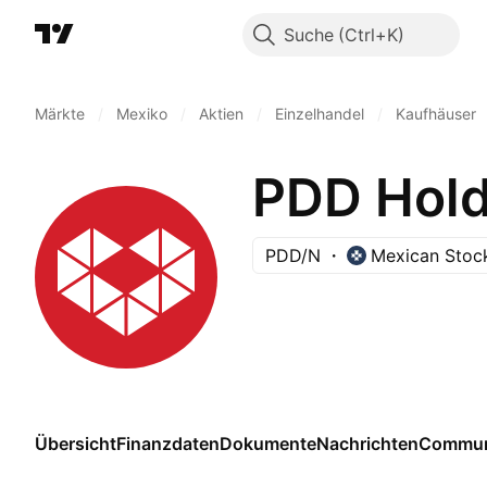
Suche
Märkte
/
Mexiko
/
Aktien
/
Einzelhandel
/
Kaufhäuser
PDD Hold
PDD/N
Mexican Stoc
Übersicht
Finanzdaten
Dokumente
Nachrichten
Commun