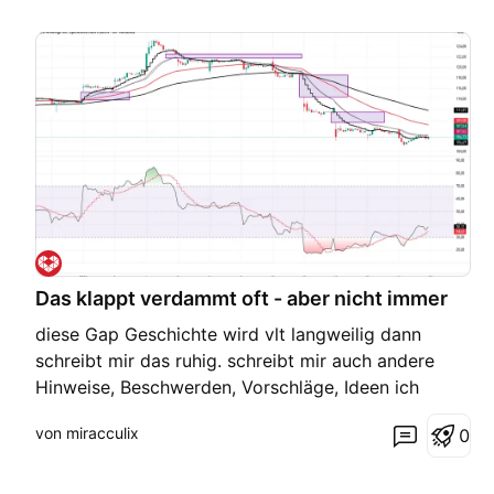
Das klappt verdammt oft - aber nicht immer
diese Gap Geschichte wird vlt langweilig dann
schreibt mir das ruhig. schreibt mir auch andere
Hinweise, Beschwerden, Vorschläge, Ideen ich
vertrag Kritik 😂 es gibt ja hier diese
von miracculix
0
Kommentarfunktion. Warum soll man sie nicht
nutzen. Hinweis: ich habe das als short markiert
und kann es über Idee bear