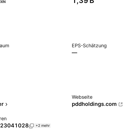
‪1,39 B‬
MXN
raum
EPS-Schätzung
—
Webseite
er
pddholdings.com
ren
23041028
+2 mehr