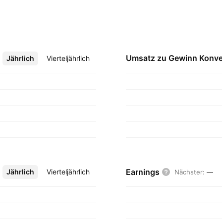
Umsatz zu Gewinn
Konve
Jährlich
Mehr
Vierteljährlich
Earnings
Jährlich
Mehr
Vierteljährlich
Nächster
:
—