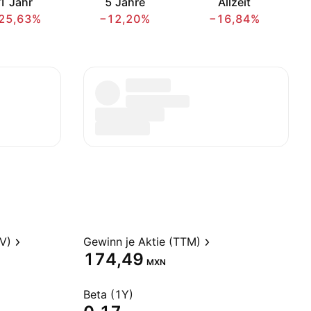
1 Jahr
5 Jahre
Allzeit
25,63%
−12,20%
−16,84%
V)
Gewinn je Aktie (TTM)
174,49
MXN
Beta (1Y)