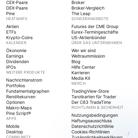
CEX-Paare
Broker
DEX-Paare
Broker-Vergleich
Pine
The Leap
HEATMAPS
SONDERANGEBOTE
Aktien
Futures der CME Group
ETFs
Eurex-Termingeschäfte
Krypto-Coins
US-Aktienbündel
KALENDER
ÜBER DAS UNTERNEHMEN
Ökonomie
Wer wir sind
Earnings
Weltraummission
Dividenden
Blog
IPOs
Hilfe Center
WEITERE PRODUKTE
Karrieren
Media Kit
Nachrichtenstrom
MERCH
Portfolios
Fundamentalgraphen
TradingView-Store
Renditekurven
Tarotkarten für Trader
Optionen
Der C63 TradeTime
Makro-Maps
RICHTLINIEN & SICHERHEIT
Pine Script®
Nutzungsbedingungen
APPS
Haftungsausschluss
Mobile
Datenschutzrichtlinie
Desktop
Cookies-Richtlinien
COMMUNITY
Zugänglichkeitserklärung