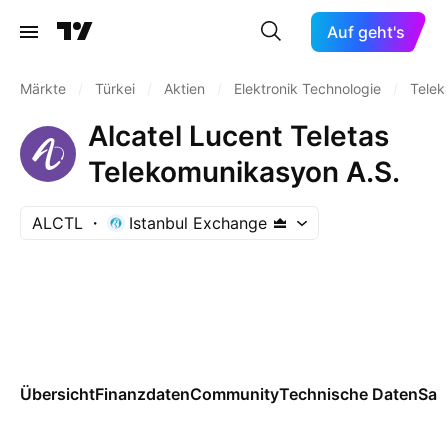
Auf geht's
Märkte
/
Türkei
/
Aktien
/
Elektronik Technologie
/
Telek
Alcatel Lucent Teletas
Telekomunikasyon A.S.
ALCTL
Istanbul Exchange
Übersicht
Finanzdaten
Community
Technische Daten
Sai