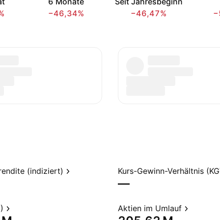
at
6 Monate
Seit Jahresbeginn
%
−46,34%
−46,47%
−
endite (indiziert)
Kurs-Gewinn-Verhältnis (KG
—
)
Aktien im Umlauf