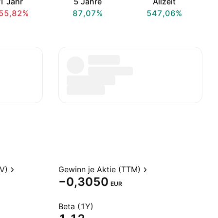
1 Jahr
5 Jahre
Allzeit
55,82%
87,07%
547,06%
V)
Gewinn je Aktie (TTM)
−0,3050
EUR
Beta (1Y)