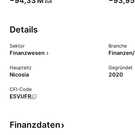
‪−94,33 M‬
‪−93,95
EUR
Details
Sektor
Branche
Finanzwesen
Finanzen/
Hauptsitz
Gegründet
Nicosia
2020
CFI-Code
ESVUFR
Finanzdaten