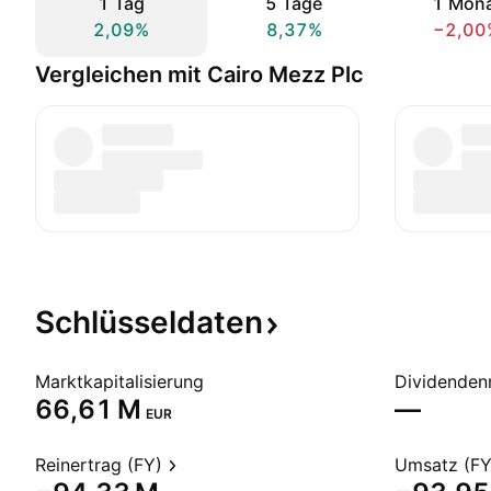
1 Tag
5 Tage
1 Mon
2,09%
8,37%
−2,00
Vergleichen mit Cairo Mezz Plc
Schlüsseldaten
Marktkapitalisierung
Dividendenr
‪66,61 M‬
—
EUR
Reinertrag (FY)
Umsatz (FY