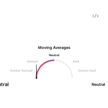
Moving Averages
Neutral
Verkauf
Kauf
Starker Verkauf
Starker Kauf
tral
Neutral