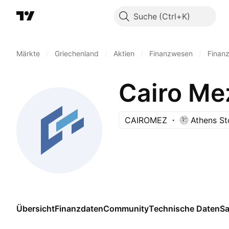
Suche
Märkte
/
Griechenland
/
Aktien
/
Finanzwesen
/
Finan
Cairo Me
CAIROMEZ
Athens S
Übersicht
Finanzdaten
Community
Technische Daten
Sa