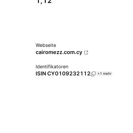
1,12
Webseite
cairomezz.com.cy
Identifikatoren
ISIN
CY0109232112
+1 mehr