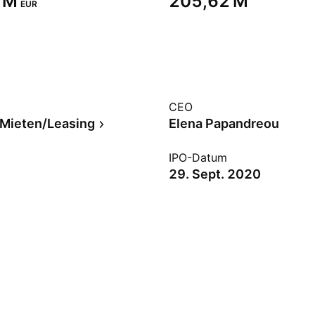
 M‬
‪205,62 M‬
EUR
CEO
Mieten/Leasing
Elena Papandreou
IPO-Datum
29. Sept. 2020