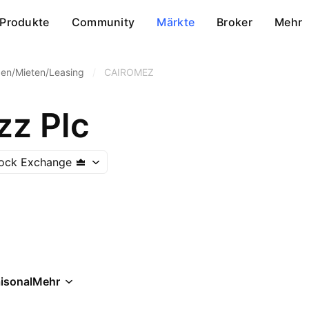
Produkte
Community
Märkte
Broker
Mehr
zen/Mieten/Leasing
/
CAIROMEZ
zz Plc
tock Exchange
isonal
Mehr