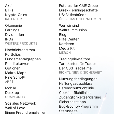
Aktien
Futures der CME Group
ETFs
Eurex-Termingeschäfte
Krypto-Coins
US-Aktienbündel
KALENDER
ÜBER DAS UNTERNEHMEN
Ökonomie
Wer wir sind
Earnings
Weltraummission
Dividenden
Blog
IPOs
Hilfe Center
WEITERE PRODUKTE
Karrieren
Media Kit
Nachrichtenstrom
MERCH
Portfolios
Fundamentalgraphen
TradingView-Store
Renditekurven
Tarotkarten für Trader
Optionen
Der C63 TradeTime
Makro-Maps
RICHTLINIEN & SICHERHEIT
Pine Script®
Nutzungsbedingungen
APPS
Haftungsausschluss
Mobile
Datenschutzrichtlinie
Desktop
Cookies-Richtlinien
COMMUNITY
Zugänglichkeitserklärung
Sicherheitstipps
Soziales Netzwerk
Bug-Bounty-Programm
Wall of Love
Statusseite
Einem Freund empfehlen