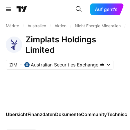
Auf geht's
Märkte
/
Australien
/
Aktien
/
Nicht Energie Mineralien
/
Zimplats Holdings
Limited
ZIM
Australian Securities Exchange
Übersicht
Finanzdaten
Dokumente
Community
Technisch