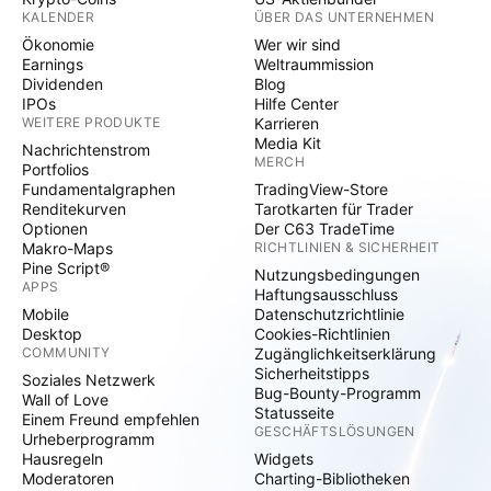
KALENDER
ÜBER DAS UNTERNEHMEN
Ökonomie
Wer wir sind
Earnings
Weltraummission
Dividenden
Blog
IPOs
Hilfe Center
WEITERE PRODUKTE
Karrieren
Media Kit
Nachrichtenstrom
MERCH
Portfolios
Fundamentalgraphen
TradingView-Store
Renditekurven
Tarotkarten für Trader
Optionen
Der C63 TradeTime
Makro-Maps
RICHTLINIEN & SICHERHEIT
Pine Script®
Nutzungsbedingungen
APPS
Haftungsausschluss
Mobile
Datenschutzrichtlinie
Desktop
Cookies-Richtlinien
COMMUNITY
Zugänglichkeitserklärung
Sicherheitstipps
Soziales Netzwerk
Bug-Bounty-Programm
Wall of Love
Statusseite
Einem Freund empfehlen
GESCHÄFTSLÖSUNGEN
Urheberprogramm
Hausregeln
Widgets
Moderatoren
Charting-Bibliotheken