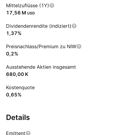
Mittelzuflüsse (1Y)
‪17,56 M‬
USD
Dividendenrendite (indiziert)
1,37%
Preisnachlass/Premium zu NIW
0,2%
Ausstehende Aktien insgesamt
‪680,00 K‬
Kostenquote
0,65%
Details
Emittent