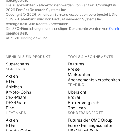
bereitgestellt.
Die ausgewählten Referenzdaten werden von FactSet. Copyright ©
2026 FactSet Research Systems Inc.
Copyright © 2026, American Bankers Association bereitgestellt. Die
CUSIP-Datenbank wird von FactSet Research Systems Inc.
bereitgestellt. Alle Rechte vorbehalten.
Die SEC-Einreichungen und sonstigen Dokumente werden von
Quartr
bereitgestellt.
© 2026 TradingView, Inc.
MEHR ALS EIN PRODUKT
TOOLS & ABONNEMENTS
Supercharts
Features
SCREENER
Preise
Marktdaten
Aktien
Abonnements verschenken
ETFs
TRADING
Anleihen
Krypto-Coins
Übersicht
CEX-Paare
Broker
DEX-Paare
Broker-Vergleich
Pine
The Leap
HEATMAPS
SONDERANGEBOTE
Aktien
Futures der CME Group
ETFs
Eurex-Termingeschäfte
Krypto-Coins
US-Aktienbündel