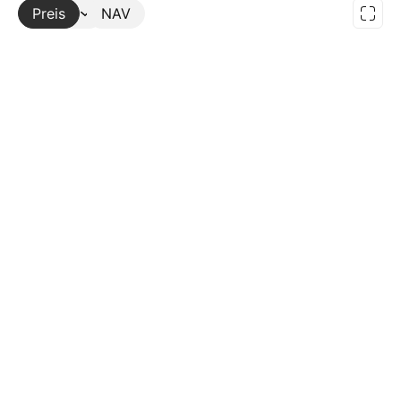
Preis
Mehr
NAV