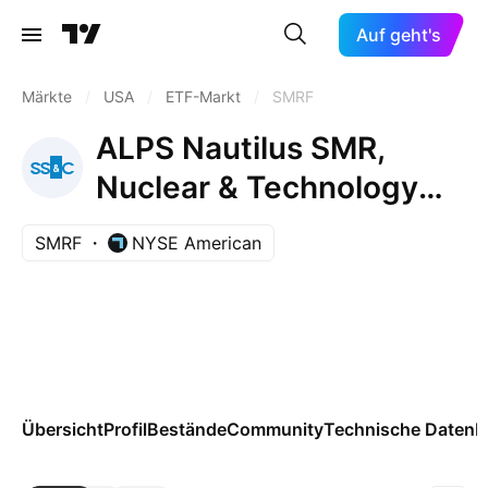
Auf geht's
Märkte
/
USA
/
ETF-Markt
/
SMRF
ALPS Nautilus SMR,
Nuclear & Technology
ETF
SMRF
NYSE American
Übersicht
Profil
Bestände
Community
Technische Daten
M