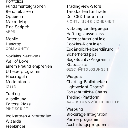
Portfolios
Fundamentalgraphen
TradingView-Store
Renditekurven
Tarotkarten für Trader
Optionen
Der C63 TradeTime
Makro-Maps
RICHTLINIEN & SICHERHEIT
Pine Script®
Nutzungsbedingungen
APPS
Haftungsausschluss
Mobile
Datenschutzrichtlinie
Desktop
Cookies-Richtlinien
COMMUNITY
Zugänglichkeitserklärung
Sicherheitstipps
Soziales Netzwerk
Bug-Bounty-Programm
Wall of Love
Statusseite
Einem Freund empfehlen
GESCHÄFTSLÖSUNGEN
Urheberprogramm
Hausregeln
Widgets
Moderatoren
Charting-Bibliotheken
IDEEN
Lightweight Charts™
Fortschrittliche Charts
Trading
Trading-Plattform
Ausbildung
WACHSTUMSMÖGLICHKEITEN
Editors' Picks
PINE SCRIPT
Werbung
Brokerage Integration
Indikatoren & Strategien
Partnerprogramm
Wizards
Ausbildungsprogramm
Freelancer