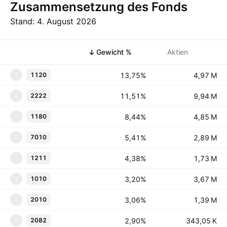
Zusammensetzung des Fonds
Stand: 4. August 2026
Symbol
Gewicht %
Aktien
13,75%
‪‪4,97 M‬‬
1120
1
11,51%
‪‪9,94 M‬‬
2222
2
8,44%
‪‪4,85 M‬‬
1180
1
5,41%
‪‪2,89 M‬‬
7010
7
4,38%
‪‪1,73 M‬‬
1211
1
3,20%
‪‪3,67 M‬‬
1010
1
3,06%
‪‪1,39 M‬‬
2010
2
2,90%
‪‪343,05 K‬‬
2082
2