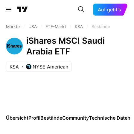
Auf geht's
Märkte
/
USA
/
ETF-Markt
/
KSA
/
Bestände
iShares MSCI Saudi
Arabia ETF
KSA
NYSE American
Übersicht
Profil
Bestände
Community
Technische Daten
S