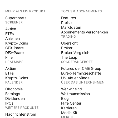
MEHR ALS EIN PRODUKT
TOOLS & ABONNEMENTS
Supercharts
Features
SCREENER
Preise
Marktdaten
Aktien
Abonnements verschenken
ETFs
TRADING
Anleihen
Krypto-Coins
Übersicht
CEX-Paare
Broker
DEX-Paare
Broker-Vergleich
Pine
The Leap
HEATMAPS
SONDERANGEBOTE
Aktien
Futures der CME Group
ETFs
Eurex-Termingeschäfte
Krypto-Coins
US-Aktienbündel
KALENDER
ÜBER DAS UNTERNEHMEN
Ökonomie
Wer wir sind
Earnings
Weltraummission
Dividenden
Blog
IPOs
Hilfe Center
WEITERE PRODUKTE
Karrieren
Media Kit
Nachrichtenstrom
MERCH