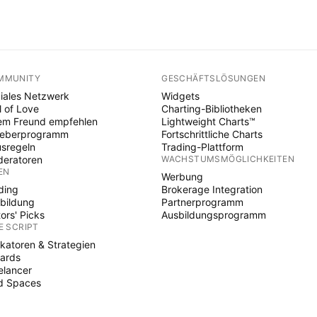
MMUNITY
GESCHÄFTSLÖSUNGEN
iales Netzwerk
Widgets
l of Love
Charting-Bibliotheken
em Freund empfehlen
Lightweight Charts™
heberprogramm
Fortschrittliche Charts
sregeln
Trading-Plattform
eratoren
WACHSTUMSMÖGLICHKEITEN
EN
Werbung
ding
Brokerage Integration
bildung
Partnerprogramm
tors' Picks
Ausbildungsprogramm
E SCRIPT
ikatoren & Strategien
ards
elancer
d Spaces