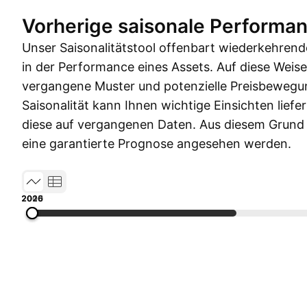
Vorherige saisonale Performa
Unser Saisonalitätstool offenbart wiederkehren
in der Performance eines Assets. Auf diese Weis
vergangene Muster und potenzielle Preisbewegu
Saisonalität kann Ihnen wichtige Einsichten liefe
diese auf vergangenen Daten. Aus diesem Grund so
eine garantierte Prognose angesehen werden.
2005
2010
2015
2020
2026