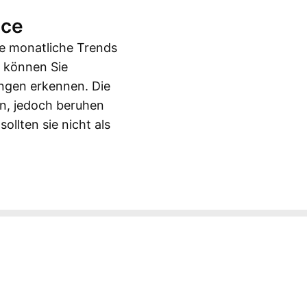
nce
de monatliche Trends
e können Sie
ngen erkennen. Die
rn, jedoch beruhen
llten sie nicht als