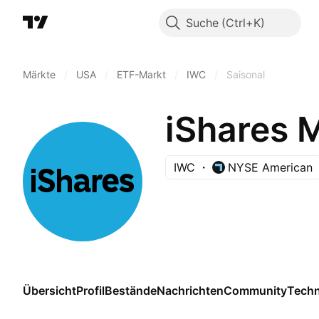
Suche
Märkte
/
USA
/
ETF-Markt
/
IWC
/
Saisonal
iShares 
IWC
NYSE American
Übersicht
Profil
Bestände
Nachrichten
Community
Techn