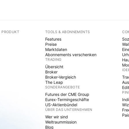
N PRODUKT
TOOLS & ABONNEMENTS
CO
Features
Soz
Preise
Wal
Marktdaten
Ein
Abonnements verschenken
Ur
TRADING
Hau
Mod
Übersicht
IDE
Broker
Broker-Vergleich
Tra
The Leap
Aus
SONDERANGEBOTE
Edi
PIN
Futures der CME Group
Eurex-Termingeschäfte
Ind
US-Aktienbündel
Wiz
ÜBER DAS UNTERNEHMEN
Fre
Pai
Wer wir sind
Weltraummission
Blog