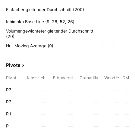
Einfacher gleitender Durchschnitt (200)
—
—
Ichimoku Base Line (9, 26, 52, 26)
—
—
Volumengewichteter gleitender Durchschnitt
—
—
(20)
Hull Moving Average (9)
—
—
Pivots
Pivot
Klassisch
Fibonacci
Camarilla
Woodie
DM
R3
—
—
—
—
—
R2
—
—
—
—
—
R1
—
—
—
—
—
P
—
—
—
—
—