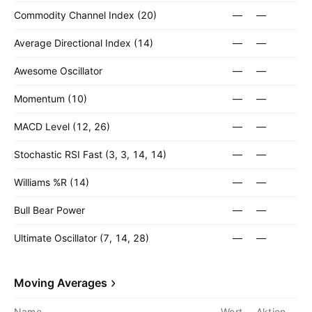
Commodity Channel Index (20)
—
—
Average Directional Index (14)
—
—
Awesome Oscillator
—
—
Momentum (10)
—
—
MACD Level (12, 26)
—
—
Stochastic RSI Fast (3, 3, 14, 14)
—
—
Williams %R (14)
—
—
Bull Bear Power
—
—
Ultimate Oscillator (7, 14, 28)
—
—
Moving Averages
Name
Wert
Aktion