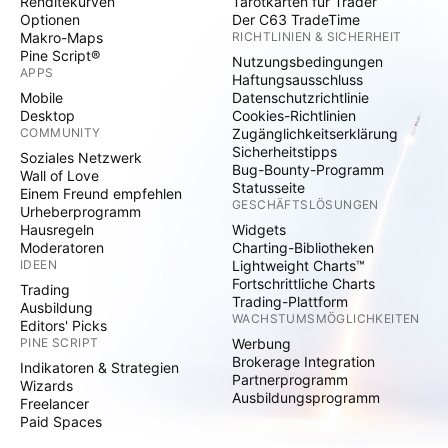
Renditekurven
Tarotkarten für Trader
Optionen
Der C63 TradeTime
Makro-Maps
RICHTLINIEN & SICHERHEIT
Pine Script®
Nutzungsbedingungen
APPS
Haftungsausschluss
Mobile
Datenschutzrichtlinie
Desktop
Cookies-Richtlinien
COMMUNITY
Zugänglichkeitserklärung
Sicherheitstipps
Soziales Netzwerk
Bug-Bounty-Programm
Wall of Love
Statusseite
Einem Freund empfehlen
GESCHÄFTSLÖSUNGEN
Urheberprogramm
Hausregeln
Widgets
Moderatoren
Charting-Bibliotheken
IDEEN
Lightweight Charts™
Fortschrittliche Charts
Trading
Trading-Plattform
Ausbildung
WACHSTUMSMÖGLICHKEITEN
Editors' Picks
PINE SCRIPT
Werbung
Brokerage Integration
Indikatoren & Strategien
Partnerprogramm
Wizards
Ausbildungsprogramm
Freelancer
Paid Spaces