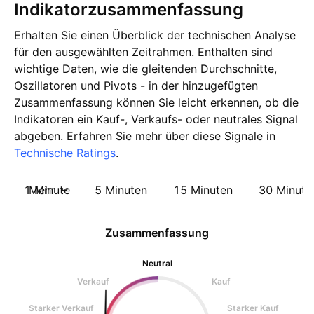
Indikatorzusammenfassung
Erhalten Sie einen Überblick der technischen Analyse
für den ausgewählten Zeitrahmen. Enthalten sind
wichtige Daten, wie die gleitenden Durchschnitte,
Oszillatoren und Pivots - in der hinzugefügten
Zusammenfassung können Sie leicht erkennen, ob die
Indikatoren ein Kauf-, Verkaufs- oder neutrales Signal
abgeben. Erfahren Sie mehr über diese Signale in
Technische Ratings
.
1 Minute
Mehr
5 Minuten
15 Minuten
30 Minute
Zusammenfassung
Neutral
Verkauf
Kauf
Starker Verkauf
Starker Kauf