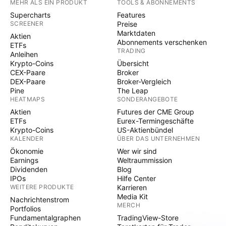
MEHR ALS EIN PRODUKT
TOOLS & ABONNEMENTS
Supercharts
Features
SCREENER
Preise
Marktdaten
Aktien
Abonnements verschenken
ETFs
TRADING
Anleihen
Krypto-Coins
Übersicht
CEX-Paare
Broker
DEX-Paare
Broker-Vergleich
Pine
The Leap
HEATMAPS
SONDERANGEBOTE
Aktien
Futures der CME Group
ETFs
Eurex-Termingeschäfte
Krypto-Coins
US-Aktienbündel
KALENDER
ÜBER DAS UNTERNEHMEN
Ökonomie
Wer wir sind
Earnings
Weltraummission
Dividenden
Blog
IPOs
Hilfe Center
WEITERE PRODUKTE
Karrieren
Media Kit
Nachrichtenstrom
MERCH
Portfolios
Fundamentalgraphen
TradingView-Store