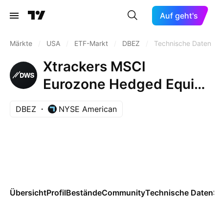
Auf geht's
Märkte
/
USA
/
ETF-Markt
/
DBEZ
/
Technische Daten
Xtrackers MSCI
Eurozone Hedged Equity
ETF
DBEZ
NYSE American
Übersicht
Profil
Bestände
Community
Technische Daten
S