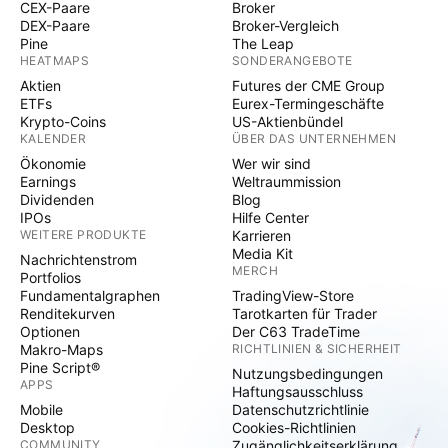
CEX-Paare
Broker
DEX-Paare
Broker-Vergleich
Pine
The Leap
HEATMAPS
SONDERANGEBOTE
Aktien
Futures der CME Group
ETFs
Eurex-Termingeschäfte
Krypto-Coins
US-Aktienbündel
KALENDER
ÜBER DAS UNTERNEHMEN
Ökonomie
Wer wir sind
Earnings
Weltraummission
Dividenden
Blog
IPOs
Hilfe Center
WEITERE PRODUKTE
Karrieren
Media Kit
Nachrichtenstrom
MERCH
Portfolios
Fundamentalgraphen
TradingView-Store
Renditekurven
Tarotkarten für Trader
Optionen
Der C63 TradeTime
Makro-Maps
RICHTLINIEN & SICHERHEIT
Pine Script®
Nutzungsbedingungen
APPS
Haftungsausschluss
Mobile
Datenschutzrichtlinie
Desktop
Cookies-Richtlinien
COMMUNITY
Zugänglichkeitserklärung