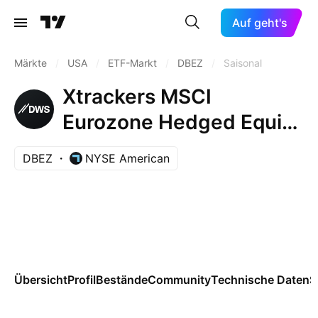
Auf geht's
Märkte
/
USA
/
ETF-Markt
/
DBEZ
/
Saisonal
Xtrackers MSCI
Eurozone Hedged Equity
ETF
DBEZ
NYSE American
Übersicht
Profil
Bestände
Community
Technische Daten
S