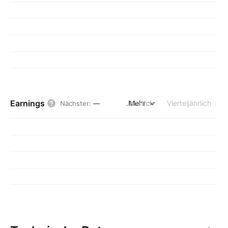
Earnings
Jährlich
Mehr
Vierteljährlich
Nächster
:
—