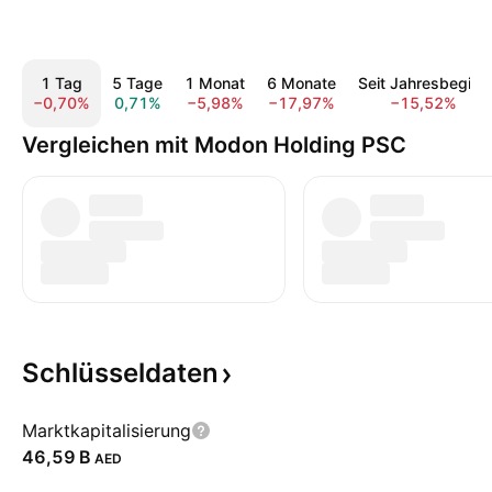
1 Tag
5 Tage
1 Monat
6 Monate
Seit Jahresbeginn
−0,70%
0,71%
−5,98%
−17,97%
−15,52%
Vergleichen mit Modon Holding PSC
Schlüsseldaten
Marktkapitalisierung
‪46,59 B‬
AED