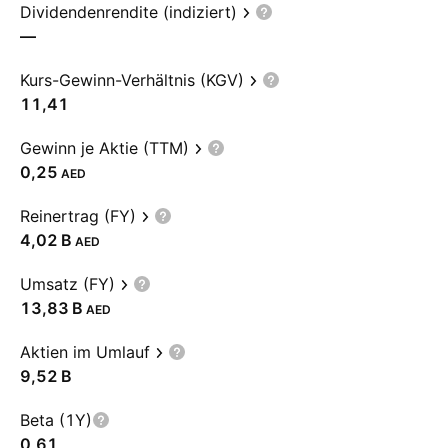
Dividendenrendite (indiziert)
—
Kurs-Gewinn-Verhältnis (KGV)
11,41
Gewinn je Aktie (TTM)
0,25
AED
Reinertrag (FY)
‪4,02 B‬
AED
Umsatz (FY)
‪13,83 B‬
AED
Aktien im Umlauf
‪9,52 B‬
Beta (1Y)
0,61