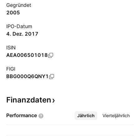
Gegründet
2005
IPO-Datum
4. Dez. 2017
ISIN
AEA006501018
FIGI
BBG000Q6QNY1
Finanzdaten
Performance
Jährlich
Mehr
Vierteljährlich