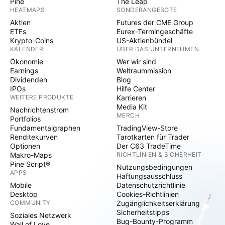
Pine
The Leap
HEATMAPS
SONDERANGEBOTE
Aktien
Futures der CME Group
ETFs
Eurex-Termingeschäfte
Krypto-Coins
US-Aktienbündel
KALENDER
ÜBER DAS UNTERNEHMEN
Ökonomie
Wer wir sind
Earnings
Weltraummission
Dividenden
Blog
IPOs
Hilfe Center
WEITERE PRODUKTE
Karrieren
Media Kit
Nachrichtenstrom
MERCH
Portfolios
Fundamentalgraphen
TradingView-Store
Renditekurven
Tarotkarten für Trader
Optionen
Der C63 TradeTime
Makro-Maps
RICHTLINIEN & SICHERHEIT
Pine Script®
Nutzungsbedingungen
APPS
Haftungsausschluss
Mobile
Datenschutzrichtlinie
Desktop
Cookies-Richtlinien
COMMUNITY
Zugänglichkeitserklärung
Sicherheitstipps
Soziales Netzwerk
Bug-Bounty-Programm
Wall of Love