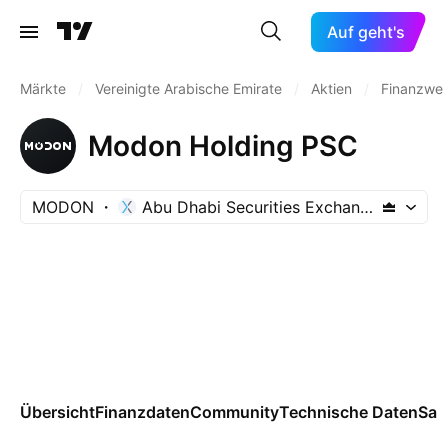
Auf geht's
Märkte
/
Vereinigte Arabische Emirate
/
Aktien
/
Finanzwe
Modon Holding PSC
MODON
Abu Dhabi Securities Exchange
Übersicht
Finanzdaten
Community
Technische Daten
Sai