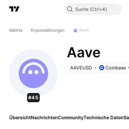
Suche
Aave
Märkte
/
Kryptowährungen
/
Aave
AAVEUSD
Coinbase
#45
Übersicht
Nachrichten
Community
Technische Daten
Sa