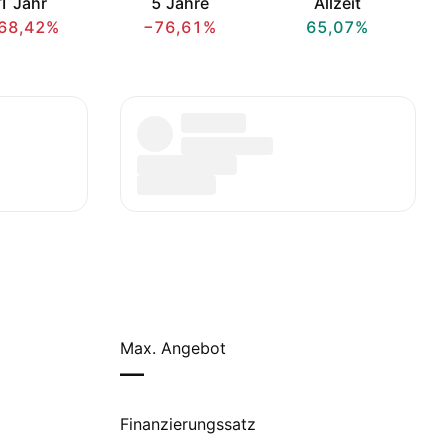
1 Jahr
5 Jahre
Allzeit
68,42%
−76,61%
65,07%
Max. Angebot
—
Finanzierungssatz