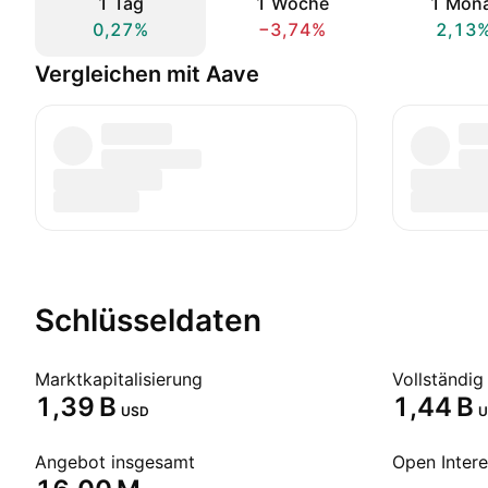
1 Tag
1 Woche
1 Mon
0,27%
−3,74%
2,13
Vergleichen mit Aave
Schlüsseldaten
Marktkapitalisierung
‪1,39 B‬
‪1,44 B‬
USD
U
Angebot insgesamt
Open Intere