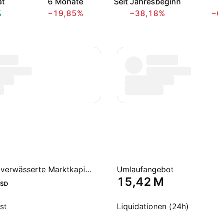
at
6 Monate
Seit Jahresbeginn
%
−19,85%
−38,18%
−
Vollständig verwässerte Marktkapitalisierung
Umlaufangebot
‪15,42 M‬
SD
st
Liquidationen (24h)