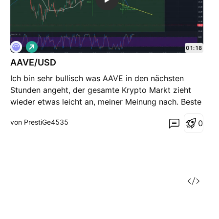
L
01:18
o
AAVE/USD
n
g
Ich bin sehr bullisch was AAVE in den nächsten
Stunden angeht, der gesamte Krypto Markt zieht
wieder etwas leicht an, meiner Meinung nach. Beste
Grüße xD
von PrestiGe4535
0