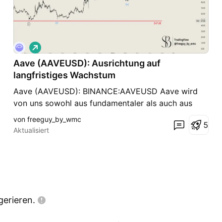
L
o
Aave (AAVEUSD): Ausrichtung auf
n
g
langfristiges Wachstum
Aave (AAVEUSD): BINANCE:AAVEUSD Aave wird
von uns sowohl aus fundamentaler als auch aus
technischer Sicht als eine sehr interessante
von freeguy_by_wmc
5
Kryptowährung angesehen. Wir haben die
Aktualisiert
übergreifende Welle II bei $45,28 abgeschlossen.
Seitdem gab es eine Seitwärtsbewegung, aber es
ist wesentlich zu beachten, d
gerieren.