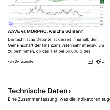
AAVE vs MORPHO, welche wählen?
Die technische Debatte ist derzeit innerhalb der
Gemeinschaft der Finanzanalysten sehr intensiv, um
zu bestimmen, ob das Tief bei 60.000 $ des
Bitcoin-Kurses, das am Freitag, den 6. Februar
von Swissquote
4
erreicht wurde, das endgültige Tief des
Bärenmarktes sein könnte. Dies entspricht einem
Drawdown von 50 % gege
Technische
Daten
Eine Zusammenfassung, was die Indikatoren
sug