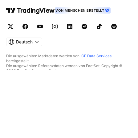
VON MENSCHEN ERSTELLT
Deutsch
Die ausgewählten Marktdaten werden von
ICE Data Services
bereitgestellt.
Die ausgewählten Referenzdaten werden von FactSet. Copyright ©
2026 FactSet Research Systems Inc.
Copyright © 2026, American Bankers Association bereitgestellt. Die
CUSIP-Datenbank wird von FactSet Research Systems Inc.
bereitgestellt. Alle Rechte vorbehalten.
Die SEC-Einreichungen und sonstigen Dokumente werden von
Quartr
bereitgestellt.
© 2026 TradingView, Inc.
MEHR ALS EIN PRODUKT
TOOLS & ABONNEMENTS
Supercharts
Features
SCREENER
Preise