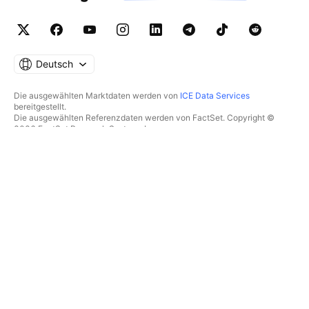
Deutsch
Die ausgewählten Marktdaten werden von
ICE Data Services
bereitgestellt.
Die ausgewählten Referenzdaten werden von FactSet. Copyright ©
2026 FactSet Research Systems Inc.
Copyright © 2026, American Bankers Association bereitgestellt. Die
CUSIP-Datenbank wird von FactSet Research Systems Inc.
bereitgestellt. Alle Rechte vorbehalten.
Die SEC-Einreichungen und sonstigen Dokumente werden von
Quartr
bereitgestellt.
© 2026 TradingView, Inc.
MEHR ALS EIN PRODUKT
TOOLS & ABONNEMENTS
Supercharts
Features
SCREENER
Preise
Marktdaten
Aktien
Abonnements verschenken
ETFs
TRADING