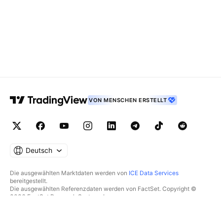
VON MENSCHEN ERSTELLT
Deutsch
Die ausgewählten Marktdaten werden von
ICE Data Services
bereitgestellt.
Die ausgewählten Referenzdaten werden von FactSet. Copyright ©
2026 FactSet Research Systems Inc.
Copyright © 2026, American Bankers Association bereitgestellt. Die
CUSIP-Datenbank wird von FactSet Research Systems Inc.
bereitgestellt. Alle Rechte vorbehalten.