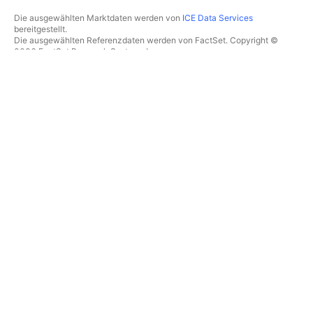
Die ausgewählten Marktdaten werden von
ICE Data Services
bereitgestellt.
Die ausgewählten Referenzdaten werden von FactSet. Copyright ©
2026 FactSet Research Systems Inc.
Copyright © 2026, American Bankers Association bereitgestellt. Die
CUSIP-Datenbank wird von FactSet Research Systems Inc.
bereitgestellt. Alle Rechte vorbehalten.
Die SEC-Einreichungen und sonstigen Dokumente werden von
Quartr
bereitgestellt.
© 2026 TradingView, Inc.
MEHR ALS EIN PRODUKT
TOOLS & ABONNEMENTS
Supercharts
Features
SCREENER
Preise
Marktdaten
Aktien
Abonnements verschenken
ETFs
TRADING
Anleihen
Krypto-Coins
Übersicht
CEX-Paare
Broker
DEX-Paare
Broker-Vergleich
Pine
The Leap
HEATMAPS
SONDERANGEBOTE