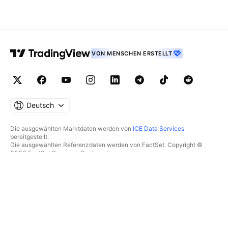
VON MENSCHEN ERSTELLT
Deutsch
Die ausgewählten Marktdaten werden von
ICE Data Services
bereitgestellt.
Die ausgewählten Referenzdaten werden von FactSet. Copyright ©
2026 FactSet Research Systems Inc.
Copyright © 2026, American Bankers Association bereitgestellt. Die
CUSIP-Datenbank wird von FactSet Research Systems Inc.
bereitgestellt. Alle Rechte vorbehalten.
Die SEC-Einreichungen und sonstigen Dokumente werden von
Quartr
bereitgestellt.
© 2026 TradingView, Inc.