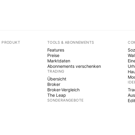
N PRODUKT
TOOLS & ABONNEMENTS
CO
Features
Soz
Preise
Wal
Marktdaten
Ein
Abonnements verschenken
Ur
TRADING
Hau
Mod
Übersicht
IDE
Broker
Broker-Vergleich
Tra
The Leap
Aus
SONDERANGEBOTE
Edi
PIN
Futures der CME Group
Eurex-Termingeschäfte
Ind
US-Aktienbündel
Wiz
ÜBER DAS UNTERNEHMEN
Fre
Pai
Wer wir sind