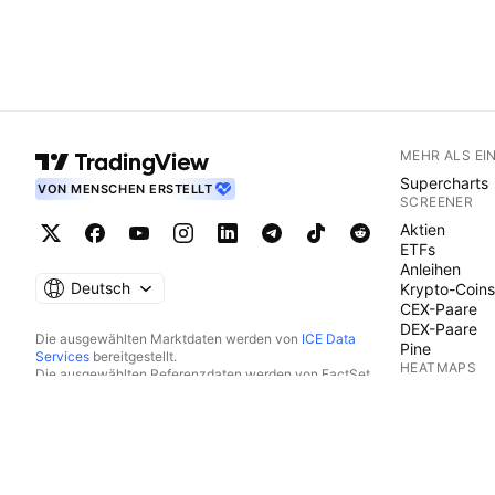
MEHR ALS EI
Supercharts
VON MENSCHEN ERSTELLT
SCREENER
Aktien
ETFs
Anleihen
Deutsch
Krypto-Coins
CEX-Paare
DEX-Paare
Die ausgewählten Marktdaten werden von
ICE Data
Pine
Services
bereitgestellt.
HEATMAPS
Die ausgewählten Referenzdaten werden von FactSet.
Copyright © 2026 FactSet Research Systems Inc.
Aktien
Copyright © 2026, American Bankers Association
ETFs
bereitgestellt. Die CUSIP-Datenbank wird von FactSet
Krypto-Coins
Research Systems Inc. bereitgestellt. Alle Rechte
KALENDER
vorbehalten.
Die SEC-Einreichungen und sonstigen Dokumente werden
Ökonomie