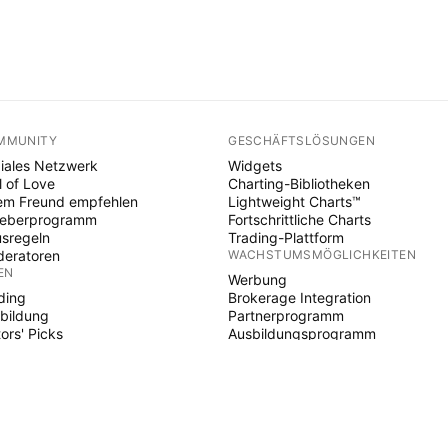
MMUNITY
GESCHÄFTSLÖSUNGEN
iales Netzwerk
Widgets
l of Love
Charting-Bibliotheken
em Freund empfehlen
Lightweight Charts™
heberprogramm
Fortschrittliche Charts
sregeln
Trading-Plattform
eratoren
WACHSTUMSMÖGLICHKEITEN
EN
Werbung
ding
Brokerage Integration
bildung
Partnerprogramm
tors' Picks
Ausbildungsprogramm
E SCRIPT
ikatoren & Strategien
ards
elancer
d Spaces