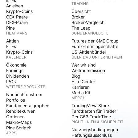
ETFs
TRADING
Anleihen
Krypto-Coins
Übersicht
CEX-Paare
Broker
DEX-Paare
Broker-Vergleich
Pine
The Leap
HEATMAPS
SONDERANGEBOTE
Aktien
Futures der CME Group
ETFs
Eurex-Termingeschäfte
Krypto-Coins
US-Aktienbündel
KALENDER
ÜBER DAS UNTERNEHMEN
Ökonomie
Wer wir sind
Earnings
Weltraummission
Dividenden
Blog
IPOs
Hilfe Center
WEITERE PRODUKTE
Karrieren
Media Kit
Nachrichtenstrom
MERCH
Portfolios
Fundamentalgraphen
TradingView-Store
Renditekurven
Tarotkarten für Trader
Optionen
Der C63 TradeTime
Makro-Maps
RICHTLINIEN & SICHERHEIT
Pine Script®
Nutzungsbedingungen
APPS
Haftungsausschluss