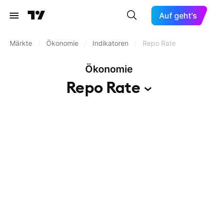
Auf geht's
Märkte
/
Ökonomie
/
Indikatoren
/
Repo Rate
Ökonomie
Repo
Rate