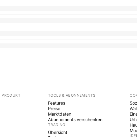
N PRODUKT
TOOLS & ABONNEMENTS
CO
Features
Soz
Preise
Wal
Marktdaten
Ein
Abonnements verschenken
Ur
TRADING
Hau
Mod
Übersicht
IDE