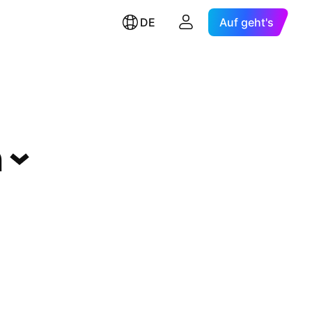
DE
Auf geht's
n