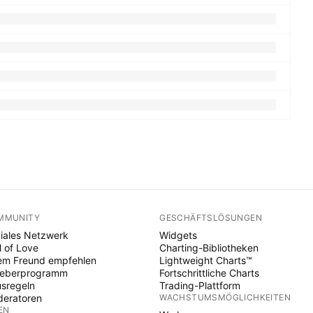
MMUNITY
GESCHÄFTSLÖSUNGEN
iales Netzwerk
Widgets
l of Love
Charting-Bibliotheken
em Freund empfehlen
Lightweight Charts™
heberprogramm
Fortschrittliche Charts
sregeln
Trading-Plattform
eratoren
WACHSTUMSMÖGLICHKEITEN
EN