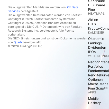
CEX-Paare
DEX-Paare
Die ausgewählten Marktdaten werden von
ICE Data
Pine
Services
bereitgestellt.
HEATMAPS
Die ausgewählten Referenzdaten werden von FactSet.
Copyright © 2026 FactSet Research Systems Inc.
Aktien
Copyright © 2026, American Bankers Association
ETFs
bereitgestellt. Die CUSIP-Datenbank wird von FactSet
Krypto-Coins
Research Systems Inc. bereitgestellt. Alle Rechte
KALENDER
vorbehalten.
Die SEC-Einreichungen und sonstigen Dokumente werden
Ökonomie
von
Quartr
bereitgestellt.
Earnings
© 2026 TradingView, Inc.
Dividenden
IPOs
WEITERE PR
Nachrichten
Portfolios
Fundamental
Renditekurv
Optionen
Makro-Maps
Pine Script®
APPS
Mobile
Desktop