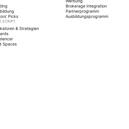
Werbung
ding
Brokerage Integration
bildung
Partnerprogramm
tors' Picks
Ausbildungsprogramm
E SCRIPT
ikatoren & Strategien
ards
elancer
d Spaces