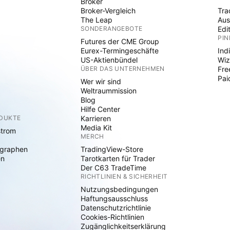
Broker
Broker-Vergleich
Tra
The Leap
Aus
SONDERANGEBOTE
Edi
PIN
Futures der CME Group
Eurex-Termingeschäfte
Ind
US-Aktienbündel
Wiz
ÜBER DAS UNTERNEHMEN
Fre
Pai
Wer wir sind
Weltraummission
Blog
Hilfe Center
ODUKTE
Karrieren
Media Kit
strom
MERCH
graphen
TradingView-Store
en
Tarotkarten für Trader
Der C63 TradeTime
RICHTLINIEN & SICHERHEIT
Nutzungsbedingungen
Haftungsausschluss
Datenschutzrichtlinie
Cookies-Richtlinien
Zugänglichkeitserklärung