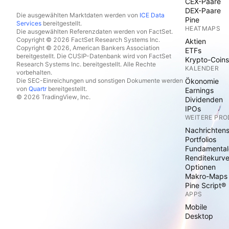
CEX-Paare
DEX-Paare
Die ausgewählten Marktdaten werden von
ICE Data
Pine
Services
bereitgestellt.
HEATMAPS
Die ausgewählten Referenzdaten werden von FactSet.
Copyright © 2026 FactSet Research Systems Inc.
Aktien
Copyright © 2026, American Bankers Association
ETFs
bereitgestellt. Die CUSIP-Datenbank wird von FactSet
Krypto-Coins
Research Systems Inc. bereitgestellt. Alle Rechte
KALENDER
vorbehalten.
Die SEC-Einreichungen und sonstigen Dokumente werden
Ökonomie
von
Quartr
bereitgestellt.
Earnings
© 2026 TradingView, Inc.
Dividenden
IPOs
WEITERE PR
Nachrichten
Portfolios
Fundamental
Renditekurv
Optionen
Makro-Maps
Pine Script®
APPS
Mobile
Desktop