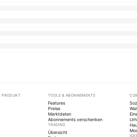
N PRODUKT
TOOLS & ABONNEMENTS
CO
Features
Soz
Preise
Wal
Marktdaten
Ein
Abonnements verschenken
Ur
TRADING
Hau
Mod
Übersicht
IDE