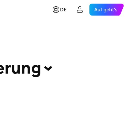
DE
Auf geht's
erung