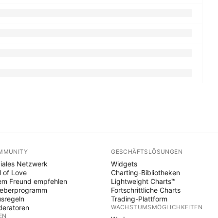
MMUNITY
GESCHÄFTSLÖSUNGEN
iales Netzwerk
Widgets
l of Love
Charting-Bibliotheken
em Freund empfehlen
Lightweight Charts™
heberprogramm
Fortschrittliche Charts
sregeln
Trading-Plattform
eratoren
WACHSTUMSMÖGLICHKEITEN
EN