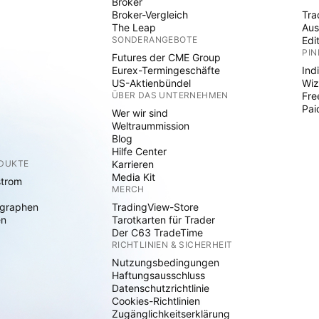
Broker
Broker-Vergleich
Tra
The Leap
Aus
SONDERANGEBOTE
Edi
PIN
Futures der CME Group
Eurex-Termingeschäfte
Ind
US-Aktienbündel
Wiz
ÜBER DAS UNTERNEHMEN
Fre
Pai
Wer wir sind
Weltraummission
Blog
Hilfe Center
ODUKTE
Karrieren
Media Kit
strom
MERCH
graphen
TradingView-Store
en
Tarotkarten für Trader
Der C63 TradeTime
RICHTLINIEN & SICHERHEIT
Nutzungsbedingungen
Haftungsausschluss
Datenschutzrichtlinie
Cookies-Richtlinien
Zugänglichkeitserklärung