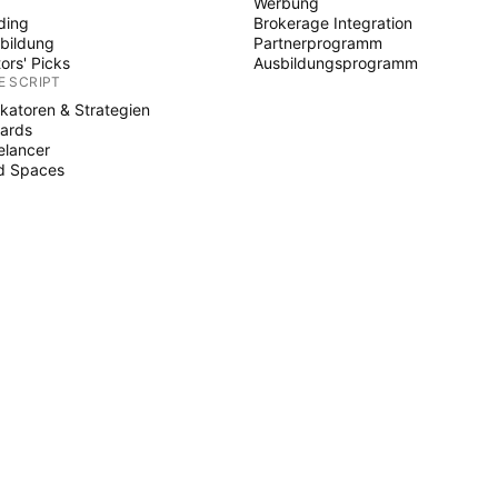
Werbung
ding
Brokerage Integration
bildung
Partnerprogramm
tors' Picks
Ausbildungsprogramm
E SCRIPT
ikatoren & Strategien
ards
elancer
d Spaces