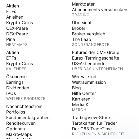
Marktdaten
Aktien
Abonnements verschenken
ETFs
TRADING
Anleihen
Krypto-Coins
Übersicht
CEX-Paare
Broker
DEX-Paare
Broker-Vergleich
Pine
The Leap
HEATMAPS
SONDERANGEBOTE
Aktien
Futures der CME Group
ETFs
Eurex-Termingeschäfte
Krypto-Coins
US-Aktienbündel
KALENDER
ÜBER DAS UNTERNEHMEN
Ökonomie
Wer wir sind
Earnings
Weltraummission
Dividenden
Blog
IPOs
Hilfe Center
WEITERE PRODUKTE
Karrieren
Media Kit
Nachrichtenstrom
MERCH
Portfolios
Fundamentalgraphen
TradingView-Store
Renditekurven
Tarotkarten für Trader
Optionen
Der C63 TradeTime
Makro-Maps
RICHTLINIEN & SICHERHEIT