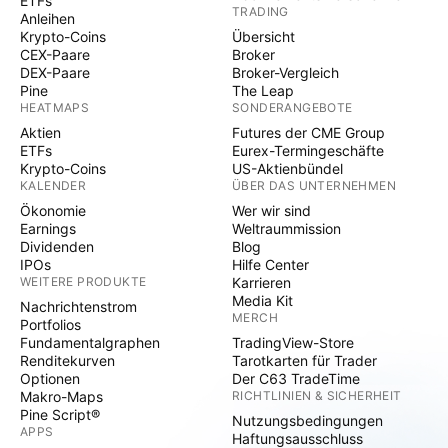
ETFs
TRADING
Anleihen
Krypto-Coins
Übersicht
CEX-Paare
Broker
DEX-Paare
Broker-Vergleich
Pine
The Leap
HEATMAPS
SONDERANGEBOTE
Aktien
Futures der CME Group
ETFs
Eurex-Termingeschäfte
Krypto-Coins
US-Aktienbündel
KALENDER
ÜBER DAS UNTERNEHMEN
Ökonomie
Wer wir sind
Earnings
Weltraummission
Dividenden
Blog
IPOs
Hilfe Center
WEITERE PRODUKTE
Karrieren
Media Kit
Nachrichtenstrom
MERCH
Portfolios
Fundamentalgraphen
TradingView-Store
Renditekurven
Tarotkarten für Trader
Optionen
Der C63 TradeTime
Makro-Maps
RICHTLINIEN & SICHERHEIT
Pine Script®
Nutzungsbedingungen
APPS
Haftungsausschluss