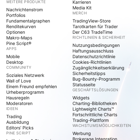
WEITERE PRODUKTE
Karrieren
Inflation weiter hoch zu halten. Der Markt ist an
Media Kit
Nachrichtenstrom
einem Punkt an dem die risikolose Anleiherendite 4,0
MERCH
Portfolios
bis 4,5% zu einem ernsthaften Problem für Aktien
Fundamentalgraphen
TradingView-Store
Renditekurven
Tarotkarten für Trader
werden. Der Zeitpunkt einer möglichen Zinswende
Optionen
Der C63 TradeTime
verschiebt sich nahezu wöchentlich nach hinten, ist
Makro-Maps
RICHTLINIEN & SICHERHEIT
damit weiter unklar und muss kurzfristig betrachtet
Pine Script®
Nutzungsbedingungen
APPS
werden. Claim in eigener Sache: Das ist der mit
Haftungsausschluss
Mobile
Datenschutzrichtlinie
Abstand aufwändigste Artikel, den ich hier jemals
Desktop
Cookies-Richtlinien
verfasst habe. Schuld daran ist eine Anfrage, bei der
COMMUNITY
Zugänglichkeitserklärung
auch ein kleiner Obolus gerollt ist. Wenn du ebenfalls
Sicherheitstipps
Soziales Netzwerk
Bug-Bounty-Programm
Interesse an einer Analyse hast (egal ob Makro- oder
Wall of Love
Statusseite
Einem Freund empfehlen
Mikroshit), dann kontaktiere mich einfach. Ist alles
GESCHÄFTSLÖSUNGEN
Urheberprogramm
Verhandlungssache.
Hausregeln
Widgets
Moderatoren
Charting-Bibliotheken
IDEEN
Lightweight Charts™
Fortschrittliche Charts
Trading
Trading-Plattform
Ausbildung
WACHSTUMSMÖGLICHKEITEN
Editors' Picks
PINE SCRIPT
Werbung
Brokerage Integration