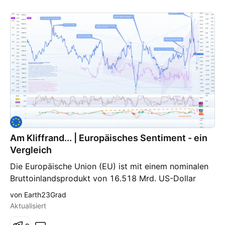
Am Kliffrand... | Europäisches Sentiment - ein
Vergleich
Die Europäische Union (EU) ist mit einem nominalen
Bruttoinlandsprodukt von 16.518 Mrd. US-Dollar
(2016, Internationaler Währungsfonds) die
von Earth23Grad
zweitgrößte Volkswirtschaft der Welt und
Aktualisiert
repräsentiert 22,8 % der globalen