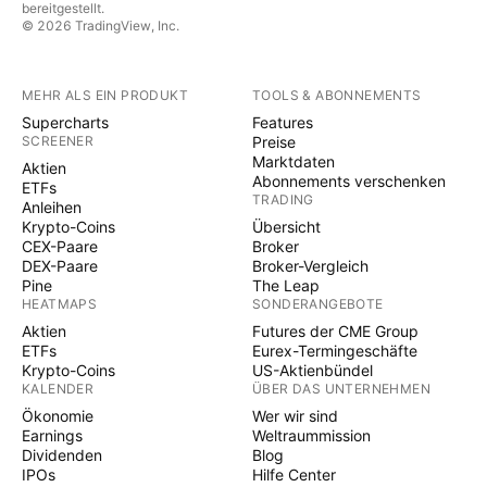
Das dürfte ebenfalls dafür sorgen, dass EZB mit ihren
bereitgestellt.
© 2026 TradingView, Inc.
Zinsanhebungen deutlich unter denen der FED
bleiben wird. Auch wenn es weh tut: Die EZB kann
kaum etwas gegen die hohen Energiepreise machen.
MEHR ALS EIN PRODUKT
TOOLS & ABONNEMENTS
Der EZB-Werkzeugkasten gibt das einfach nicht
Supercharts
Features
mehr. Die viel gescholtene EZB mit ihrer vermeintlich
SCREENER
Preise
Marktdaten
zögerlichen Art hat bei genauerer Betrachtung sogar
Aktien
Abonnements verschenken
ETFs
gute Gründe für ihr Handeln. Ausblick und
TRADING
Anleihen
persönliche Einschätzung: In den USA sehen wir das
Krypto-Coins
Übersicht
Risiko einer permanten bzw. einer längeren Inflation.
CEX-Paare
Broker
DEX-Paare
Broker-Vergleich
Die Zinsen werden entsprechend lange hoch bleiben.
Pine
The Leap
In der EU stehen die Chancen sehr gut, dass die
HEATMAPS
SONDERANGEBOTE
Inflation nicht zu einer breiten Nachfrageinflation
Aktien
Futures der CME Group
ausufert. Schon deshalb, weil wir jetzt schon
ETFs
Eurex-Termingeschäfte
Krypto-Coins
US-Aktienbündel
Anzeichen einer Rezession sehen. Die EU muss das
KALENDER
ÜBER DAS UNTERNEHMEN
Energiekostenproblem auf einer anderen Baustelle
Ökonomie
Wer wir sind
lösen und wird sich auf die Kerninflation fokussieren.
Earnings
Weltraummission
Allerdings besteht das Risiko, dass die Energiekosten
Dividenden
Blog
IPOs
Hilfe Center
außer Kontrolle geraten und das allein reicht aus die