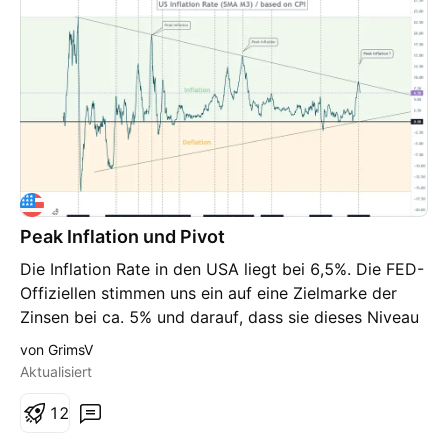
Peak Inflation und Pivot
Die Inflation Rate in den USA liegt bei 6,5%. Die FED-
Offiziellen stimmen uns ein auf eine Zielmarke der
Zinsen bei ca. 5% und darauf, dass sie dieses Niveau
eine Weile halten wollen. Einen Pivot interpretiere ich
von GrimsV
ab dem Zeitpunkt, zu dem keine Zinsanhebungen
Aktualisiert
mehr stattfinden. Die Daten zeigen, dass die
Aktienmärkte nicht immer ein Low zum Zeitpunkt
1
2
eines PIVOTs bilden.