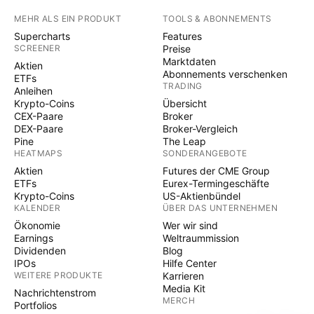
MEHR ALS EIN PRODUKT
TOOLS & ABONNEMENTS
Supercharts
Features
SCREENER
Preise
Marktdaten
Aktien
Abonnements verschenken
ETFs
TRADING
Anleihen
Krypto-Coins
Übersicht
CEX-Paare
Broker
DEX-Paare
Broker-Vergleich
Pine
The Leap
HEATMAPS
SONDERANGEBOTE
Aktien
Futures der CME Group
ETFs
Eurex-Termingeschäfte
Krypto-Coins
US-Aktienbündel
KALENDER
ÜBER DAS UNTERNEHMEN
Ökonomie
Wer wir sind
Earnings
Weltraummission
Dividenden
Blog
IPOs
Hilfe Center
WEITERE PRODUKTE
Karrieren
Media Kit
Nachrichtenstrom
MERCH
Portfolios