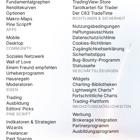
Fundamentalgraphen
TradingView-Store
Renditekurven
Tarotkarten für Trader
Optionen
Der C63 TradeTime
Makro-Maps
RICHTLINIEN & SICHERHEIT
Pine Script®
Nutzungsbedingungen
APPS
Haftungsausschluss
Mobile
Datenschutzrichtlinie
Desktop
Cookies-Richtlinien
COMMUNITY
Zugänglichkeitserklärung
Sicherheitstipps
Soziales Netzwerk
Bug-Bounty-Programm
Wall of Love
Statusseite
Einem Freund empfehlen
GESCHÄFTSLÖSUNGEN
Urheberprogramm
Hausregeln
Widgets
Moderatoren
Charting-Bibliotheken
IDEEN
Lightweight Charts™
Fortschrittliche Charts
Trading
Trading-Plattform
Ausbildung
WACHSTUMSMÖGLICHKEITEN
Editors' Picks
PINE SCRIPT
Werbung
Brokerage Integration
Indikatoren & Strategien
Partnerprogramm
Wizards
Ausbildungsprogramm
Freelancer
Paid Spaces