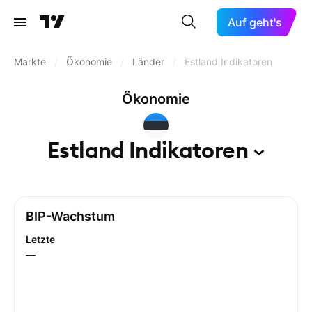
Auf geht's
Märkte
/
Ökonomie
/
Länder
/
Estland Indikatoren
Ökonomie
Estland
Indikatoren
BIP-Wachstum
Letzte
—