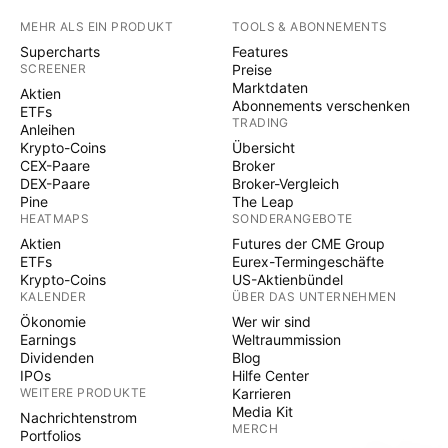
MEHR ALS EIN PRODUKT
TOOLS & ABONNEMENTS
Supercharts
Features
SCREENER
Preise
Marktdaten
Aktien
Abonnements verschenken
ETFs
TRADING
Anleihen
Krypto-Coins
Übersicht
CEX-Paare
Broker
DEX-Paare
Broker-Vergleich
Pine
The Leap
HEATMAPS
SONDERANGEBOTE
Aktien
Futures der CME Group
ETFs
Eurex-Termingeschäfte
Krypto-Coins
US-Aktienbündel
KALENDER
ÜBER DAS UNTERNEHMEN
Ökonomie
Wer wir sind
Earnings
Weltraummission
Dividenden
Blog
IPOs
Hilfe Center
WEITERE PRODUKTE
Karrieren
Media Kit
Nachrichtenstrom
MERCH
Portfolios