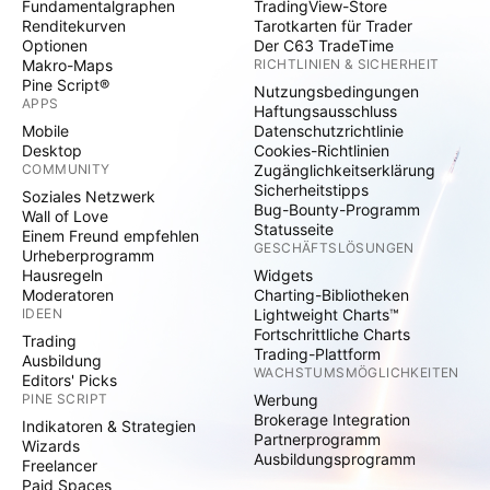
Fundamentalgraphen
TradingView-Store
Renditekurven
Tarotkarten für Trader
Optionen
Der C63 TradeTime
Makro-Maps
RICHTLINIEN & SICHERHEIT
Pine Script®
Nutzungsbedingungen
APPS
Haftungsausschluss
Mobile
Datenschutzrichtlinie
Desktop
Cookies-Richtlinien
COMMUNITY
Zugänglichkeitserklärung
Sicherheitstipps
Soziales Netzwerk
Bug-Bounty-Programm
Wall of Love
Statusseite
Einem Freund empfehlen
GESCHÄFTSLÖSUNGEN
Urheberprogramm
Hausregeln
Widgets
Moderatoren
Charting-Bibliotheken
IDEEN
Lightweight Charts™
Fortschrittliche Charts
Trading
Trading-Plattform
Ausbildung
WACHSTUMSMÖGLICHKEITEN
Editors' Picks
PINE SCRIPT
Werbung
Brokerage Integration
Indikatoren & Strategien
Partnerprogramm
Wizards
Ausbildungsprogramm
Freelancer
Paid Spaces