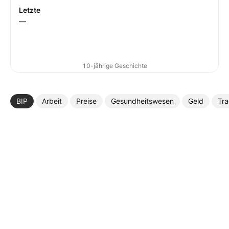
Letzte
—
10-jährige Geschichte
BIP
Arbeit
Preise
Gesundheitswesen
Geld
Tr
Mehr