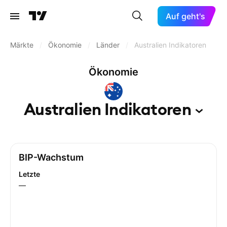
Auf geht's
Märkte
/
Ökonomie
/
Länder
/
Australien Indikatoren
Ökonomie
Australien
Indikatoren
BIP-Wachstum
Letzte
—