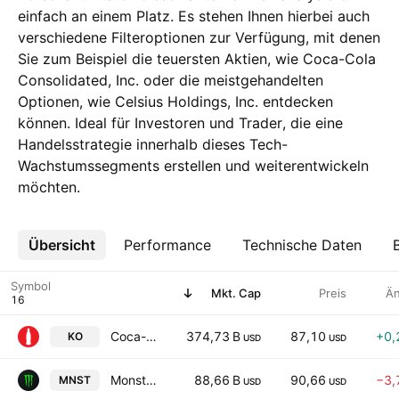
einfach an einem Platz. Es stehen Ihnen hierbei auch
verschiedene Filteroptionen zur Verfügung, mit denen
Sie zum Beispiel die teuersten Aktien, wie Coca-Cola
Consolidated, Inc. oder die meistgehandelten
Optionen, wie Celsius Holdings, Inc. entdecken
können. Ideal für Investoren und Trader, die eine
Handelsstrategie innerhalb dieses Tech-
Wachstumssegments erstellen und weiterentwickeln
möchten.
Übersicht
Mehr
Performance
Technische Daten
Symbol
Mkt. Cap
Preis
Ä
Coca-Cola Company
374,73 B
87,10
+0,
KO
USD
USD
Monster Beverage Corporation
88,66 B
90,66
−3,
MNST
USD
USD