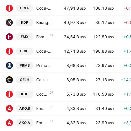
Coca-Cola Europacific Partners plc
47,91 B
108,10
−0,
CCEP
USD
USD
Keurig Dr Pepper Inc.
40,97 B
30,12
−0,
KDP
USD
USD
DR
Fomento Economico Mexicano SAB de CV Sponsored ADR Class B
24,54 B
122,80
+0,
FMX
USD
USD
Coca-Cola Consolidated, Inc.
12,71 B
190,88
+1,
COKE
USD
USD
Primo Brands Corporation Class A
8,68 B
23,97
+0,
PRMB
USD
USD
Celsius Holdings, Inc.
6,95 B
27,18
+14,
CELH
USD
USD
DR
Coca-Cola FEMSA SAB de CV Sponsored ADR Class L
5,73 B
110,50
+1,
KOF
USD
USD
DR
Embotelladora Andina S.A. Sponsored ADR Pfd Class B
4,33 B
31,40
+0,
AKO.B
USD
USD
DR
Embotelladora Andina S.A. Sponsored ADR Pfd Class A
4,33 B
23,99
+3,
AKO.A
USD
USD