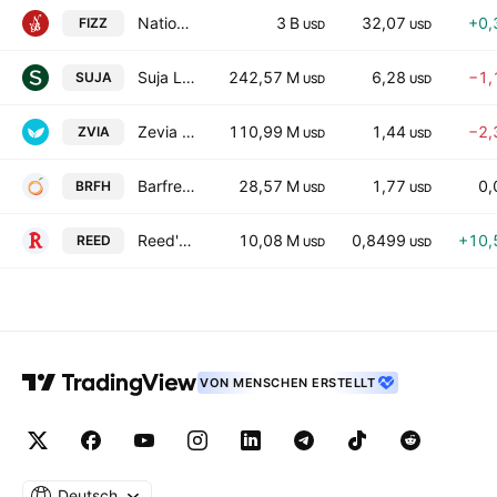
National Beverage Corp.
3 B
32,07
+0,
FIZZ
USD
USD
Suja Life, Inc. Class A
242,57 M
6,28
−1,
SUJA
USD
USD
Zevia PBC Class A
110,99 M
1,44
−2,
ZVIA
USD
USD
Barfresh Food Group Inc.
28,57 M
1,77
0,
BRFH
USD
USD
Reed's, Inc.
10,08 M
0,8499
+10,
REED
USD
USD
VON MENSCHEN ERSTELLT
Deutsch