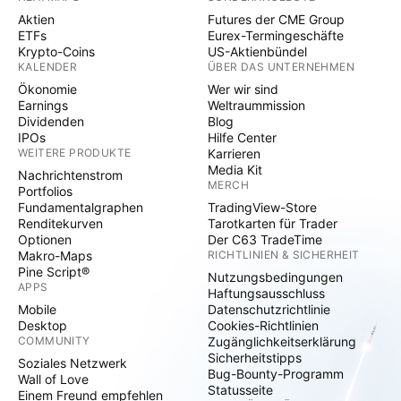
Aktien
Futures der CME Group
ETFs
Eurex-Termingeschäfte
Krypto-Coins
US-Aktienbündel
KALENDER
ÜBER DAS UNTERNEHMEN
Ökonomie
Wer wir sind
Earnings
Weltraummission
Dividenden
Blog
IPOs
Hilfe Center
WEITERE PRODUKTE
Karrieren
Media Kit
Nachrichtenstrom
MERCH
Portfolios
Fundamentalgraphen
TradingView-Store
Renditekurven
Tarotkarten für Trader
Optionen
Der C63 TradeTime
Makro-Maps
RICHTLINIEN & SICHERHEIT
Pine Script®
Nutzungsbedingungen
APPS
Haftungsausschluss
Mobile
Datenschutzrichtlinie
Desktop
Cookies-Richtlinien
COMMUNITY
Zugänglichkeitserklärung
Sicherheitstipps
Soziales Netzwerk
Bug-Bounty-Programm
Wall of Love
Statusseite
Einem Freund empfehlen