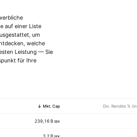
werbliche
e auf einer Liste
usgestattet, um
entdecken, welche
besten Leistung — Sie
spunkt für Ihre
Mkt. Cap
Div. Rendite % (in
239,16 B
SEK
3,2 B
SEK