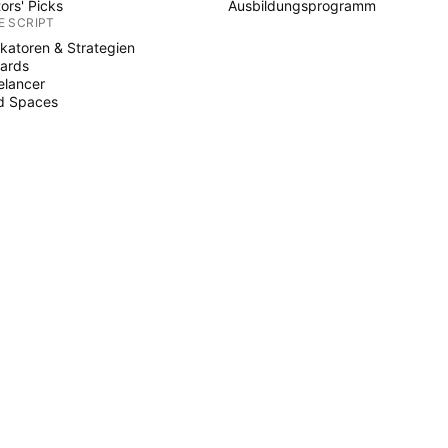
tors' Picks
Ausbildungsprogramm
E SCRIPT
ikatoren & Strategien
ards
elancer
d Spaces