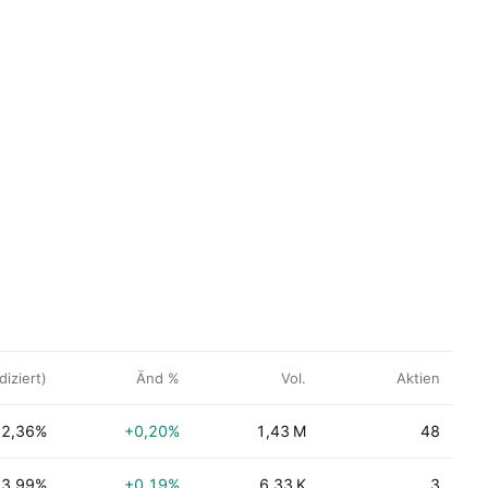
diziert)
Änd %
Vol.
Aktien
2,36%
+0,20%
1,43 M
48
3,99%
+0,19%
6,33 K
3