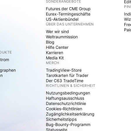
SONDERANGEBOTE
Edi
PIN
Futures der CME Group
Eurex-Termingeschäfte
Ind
US-Aktienbündel
Wiz
ÜBER DAS UNTERNEHMEN
Fre
Pai
Wer wir sind
Weltraummission
Blog
Hilfe Center
ODUKTE
Karrieren
Media Kit
strom
MERCH
graphen
TradingView-Store
en
Tarotkarten für Trader
Der C63 TradeTime
RICHTLINIEN & SICHERHEIT
Nutzungsbedingungen
Haftungsausschluss
Datenschutzrichtlinie
Cookies-Richtlinien
Zugänglichkeitserklärung
Sicherheitstipps
Bug-Bounty-Programm
Statusseite