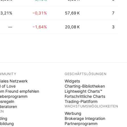
3,21%
−0,31%
57,69 K
7
—
−1,64%
20,08 K
3
MMUNITY
GESCHÄFTSLÖSUNGEN
iales Netzwerk
Widgets
l of Love
Charting-Bibliotheken
em Freund empfehlen
Lightweight Charts™
heberprogramm
Fortschrittliche Charts
sregeln
Trading-Plattform
eratoren
WACHSTUMSMÖGLICHKEITEN
EN
Werbung
ding
Brokerage Integration
bildung
Partnerprogramm