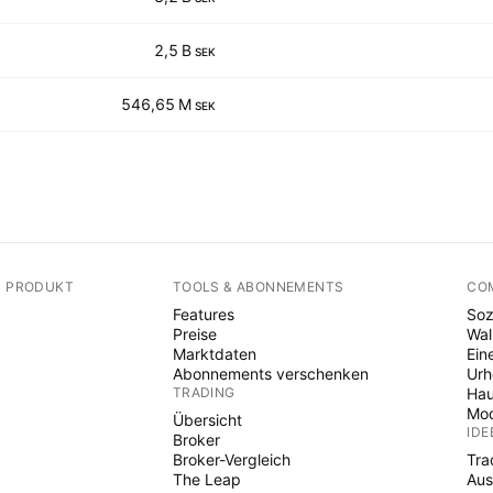
2,5 B
SEK
546,65 M
SEK
N PRODUKT
TOOLS & ABONNEMENTS
CO
Features
Soz
Preise
Wal
Marktdaten
Ein
Abonnements verschenken
Ur
TRADING
Hau
Mod
Übersicht
IDE
Broker
Broker-Vergleich
Tra
The Leap
Aus