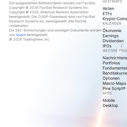
HEATMAPS
Die ausgewählten Referenzdaten werden von FactSet.
Copyright © 2026 FactSet Research Systems Inc.
Aktien
Copyright © 2026, American Bankers Association
ETFs
bereitgestellt. Die CUSIP-Datenbank wird von FactSet
Krypto-Coins
Research Systems Inc. bereitgestellt. Alle Rechte
KALENDER
vorbehalten.
Die SEC-Einreichungen und sonstigen Dokumente werden
Ökonomie
von
Quartr
bereitgestellt.
Earnings
© 2026 TradingView, Inc.
Dividenden
IPOs
WEITERE PR
Nachrichten
Portfolios
Fundamental
Renditekurv
Optionen
Makro-Maps
Pine Script®
APPS
Mobile
Desktop