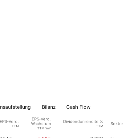
saufstellung
Bilanz
Cash Flow
EPS‑Verd.
EPS‑Verd.
Dividendenrendite %
Sektor
Wachstum
TTM
TTM
TTM YoY