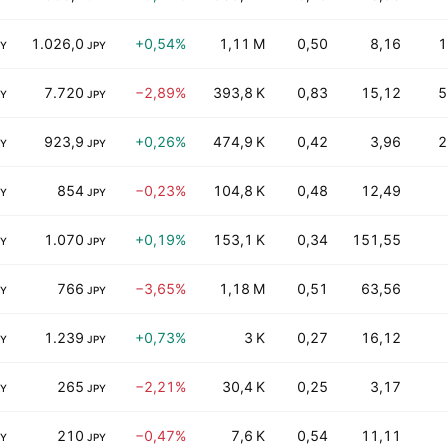
1.026,0
+0,54%
1,11 M
0,50
8,16
1
PY
JPY
7.720
−2,89%
393,8 K
0,83
15,12
5
PY
JPY
923,9
+0,26%
474,9 K
0,42
3,96
2
PY
JPY
854
−0,23%
104,8 K
0,48
12,49
PY
JPY
1.070
+0,19%
153,1 K
0,34
151,55
PY
JPY
766
−3,65%
1,18 M
0,51
63,56
PY
JPY
1.239
+0,73%
3 K
0,27
16,12
PY
JPY
265
−2,21%
30,4 K
0,25
3,17
PY
JPY
210
−0,47%
7,6 K
0,54
11,11
PY
JPY