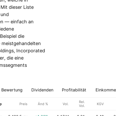
Mit dieser Liste
 und
en — einfach an
hiedene
Beispiel die
ie meistgehandelten
ldings, Incorporated
r, die eine
tumssegments
Bewertung
Dividenden
Profitabilität
Einkommen
Rel.
p
Preis
Änd %
Vol.
KGV
Vol.