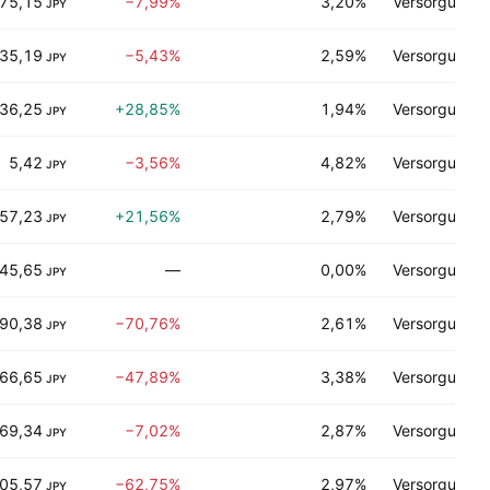
75,15
−7,99%
3,20%
Versorgungse
JPY
35,19
−5,43%
2,59%
Versorgungse
JPY
436,25
+28,85%
1,94%
Versorgungse
JPY
5,42
−3,56%
4,82%
Versorgungse
JPY
57,23
+21,56%
2,79%
Versorgungse
JPY
45,65
—
0,00%
Versorgungse
JPY
90,38
−70,76%
2,61%
Versorgungse
JPY
66,65
−47,89%
3,38%
Versorgungse
JPY
69,34
−7,02%
2,87%
Versorgungse
JPY
05,57
−62,75%
2,97%
Versorgungse
JPY