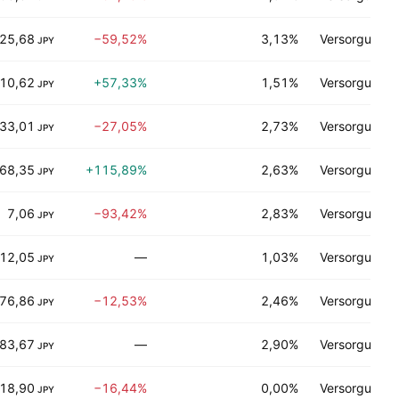
25,68
−59,52%
3,13%
Versorgungse
JPY
10,62
+57,33%
1,51%
Versorgungse
JPY
33,01
−27,05%
2,73%
Versorgungse
JPY
68,35
+115,89%
2,63%
Versorgungse
JPY
7,06
−93,42%
2,83%
Versorgungse
JPY
12,05
—
1,03%
Versorgungse
JPY
76,86
−12,53%
2,46%
Versorgungse
JPY
83,67
—
2,90%
Versorgungse
JPY
18,90
−16,44%
0,00%
Versorgungse
JPY