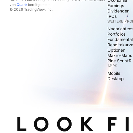
Ökonomie
von
Quartr
bereitgestellt.
Earnings
© 2026 TradingView, Inc.
Dividenden
IPOs
WEITERE PR
Nachrichten
Portfolios
Fundamental
Renditekurv
Optionen
Makro-Maps
Pine Script®
APPS
Mobile
Desktop