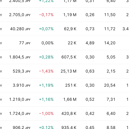
2.400,5
+1,22%
1,17 M
0,31
6,40
3
PY
JPY
2.705,0
−0,17%
1,19 M
0,26
11,50
2
PY
JPY
40.280
+0,07%
62,9 K
0,73
11,72
3.
PY
JPY
77
0,00%
22 K
4,89
14,20
PY
JPY
1.804,5
+0,28%
607,5 K
0,30
5,05
3
PY
JPY
529,3
−1,43%
25,13 M
0,63
2,15
2
PY
JPY
3.910
+1,19%
251 K
0,30
20,54
1
PY
JPY
1.219,0
+1,16%
1,66 M
0,52
7,31
1
PY
JPY
1.724,0
−1,00%
420,8 K
0,42
6,40
2
PY
JPY
906,2
+0,12%
935,4 K
0,45
8,58
1
PY
JPY