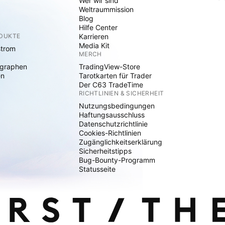
Wer wir sind
Weltraummission
Blog
Hilfe Center
ODUKTE
Karrieren
Media Kit
strom
MERCH
graphen
TradingView-Store
en
Tarotkarten für Trader
Der C63 TradeTime
RICHTLINIEN & SICHERHEIT
Nutzungsbedingungen
Haftungsausschluss
Datenschutzrichtlinie
Cookies-Richtlinien
Zugänglichkeitserklärung
Sicherheitstipps
Bug-Bounty-Programm
Statusseite