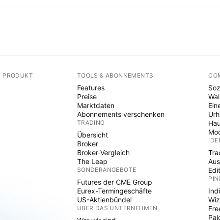
N PRODUKT
TOOLS & ABONNEMENTS
CO
Features
Soz
Preise
Wal
Marktdaten
Ein
Abonnements verschenken
Ur
TRADING
Hau
Mod
Übersicht
IDE
Broker
Broker-Vergleich
Tra
The Leap
Aus
SONDERANGEBOTE
Edi
PIN
Futures der CME Group
Eurex-Termingeschäfte
Ind
US-Aktienbündel
Wiz
ÜBER DAS UNTERNEHMEN
Fre
Pai