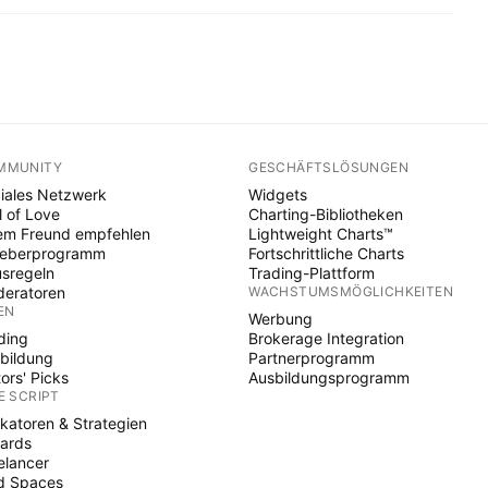
MMUNITY
GESCHÄFTSLÖSUNGEN
iales Netzwerk
Widgets
l of Love
Charting-Bibliotheken
em Freund empfehlen
Lightweight Charts™
heberprogramm
Fortschrittliche Charts
sregeln
Trading-Plattform
eratoren
WACHSTUMSMÖGLICHKEITEN
EN
Werbung
ding
Brokerage Integration
bildung
Partnerprogramm
tors' Picks
Ausbildungsprogramm
E SCRIPT
ikatoren & Strategien
ards
elancer
d Spaces