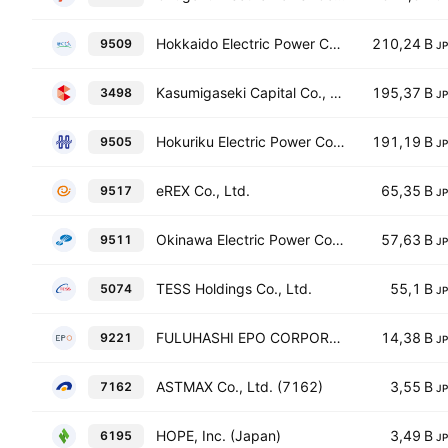
Hokkaido Electric Power Company,Incorporated
210,24 B
9509
J
Kasumigaseki Capital Co., Ltd.
195,37 B
3498
J
Hokuriku Electric Power Company
191,19 B
9505
J
eREX Co., Ltd.
65,35 B
9517
J
Okinawa Electric Power Co., Inc.
57,63 B
9511
J
TESS Holdings Co., Ltd.
55,1 B
5074
J
FULUHASHI EPO CORPORATION
14,38 B
9221
J
ASTMAX Co., Ltd. (7162)
3,55 B
7162
J
HOPE, Inc. (Japan)
3,49 B
6195
J