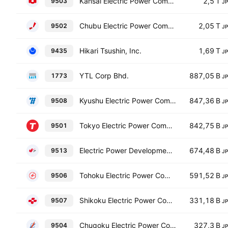
Kansai Electric Power Company, Incorporated
2,5 T
9503
J
Chubu Electric Power Company,Incorporated
2,05 T
9502
J
Hikari Tsushin, Inc.
1,69 T
9435
J
YTL Corp Bhd.
887,05 B
1773
J
Kyushu Electric Power Company,Incorporated
847,36 B
9508
J
Tokyo Electric Power Company Holdings, Incorporated
842,75 B
9501
J
Electric Power Development Co., Ltd.
674,48 B
9513
J
Tohoku Electric Power Company, Incorporated
591,52 B
9506
J
Shikoku Electric Power Company, Incorporated
331,18 B
9507
J
Chugoku Electric Power Co., Inc.
327,3 B
9504
J