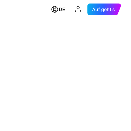
DE
Auf geht's
r